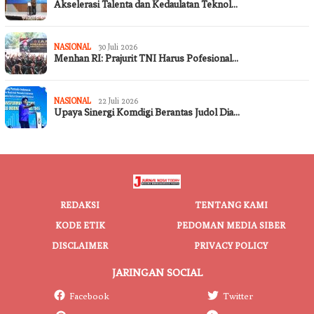
Akselerasi Talenta dan Kedaulatan Teknol…
NASIONAL
30 Juli 2026
Menhan RI: Prajurit TNI Harus Pofesional…
NASIONAL
22 Juli 2026
Upaya Sinergi Komdigi Berantas Judol Dia…
REDAKSI
TENTANG KAMI
KODE ETIK
PEDOMAN MEDIA SIBER
DISCLAIMER
PRIVACY POLICY
JARINGAN SOCIAL
Facebook
Twitter