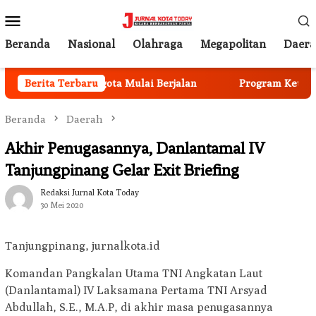
Loncat
Menu
ke
Mobile
konten
Beranda
Nasional
Olahraga
Megapolitan
Daer
Rekrutmen Anggota Mulai Berjalan
Berita Terbaru
Program Ketahanan 
Beranda
Daerah
Akhir Penugasannya, Danlantamal IV
Tanjungpinang Gelar Exit Briefing
Redaksi Jurnal Kota Today
30 Mei 2020
Tanjungpinang, jurnalkota.id
Komandan Pangkalan Utama TNI Angkatan Laut
(Danlantamal) IV Laksamana Pertama TNI Arsyad
Abdullah, S.E., M.A.P, di akhir masa penugasannya