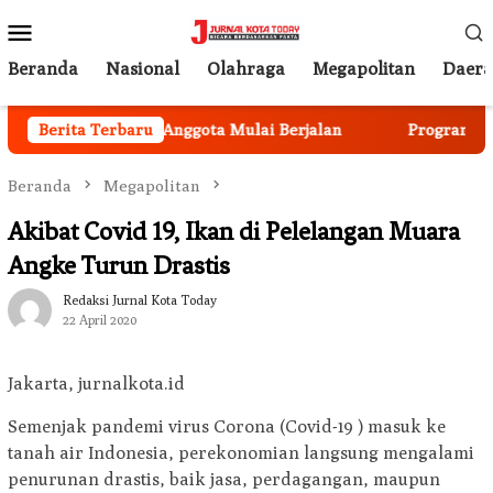
Loncat
Menu
ke
Mobile
konten
Beranda
Nasional
Olahraga
Megapolitan
Daer
gun, Rekrutmen Anggota Mulai Berjalan
Berita Terbaru
Program Ketaha
Beranda
Megapolitan
Akibat Covid 19, Ikan di Pelelangan Muara
Angke Turun Drastis
Redaksi Jurnal Kota Today
22 April 2020
Jakarta, jurnalkota.id
Semenjak pandemi virus Corona (Covid-19 ) masuk ke
tanah air Indonesia, perekonomian langsung mengalami
penurunan drastis, baik jasa, perdagangan, maupun