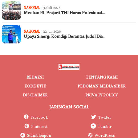
NASIONAL
30 Juli 2026
Menhan RI: Prajurit TNI Harus Pofesional…
NASIONAL
22 Juli 2026
Upaya Sinergi Komdigi Berantas Judol Dia…
REDAKSI
TENTANG KAMI
KODE ETIK
PEDOMAN MEDIA SIBER
DISCLAIMER
PRIVACY POLICY
JARINGAN SOCIAL
Facebook
Twitter
Pinterest
Tumblr
Stumbleupon
WordPress