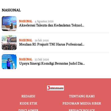
NASIONAL
NASIONAL
4 Agustus 2026
Akselerasi Talenta dan Kedaulatan Teknol…
NASIONAL
30 Juli 2026
Menhan RI: Prajurit TNI Harus Pofesional…
NASIONAL
22 Juli 2026
Upaya Sinergi Komdigi Berantas Judol Dia…
REDAKSI
TENTANG KAMI
KODE ETIK
PEDOMAN MEDIA SIBER
DISCLAIMER
PRIVACY POLICY