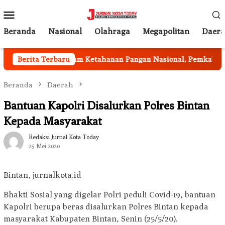
Loncat
Menu
ke
Mobile
konten
Beranda
Nasional
Olahraga
Megapolitan
Daer
an
Berita Terbaru
Program Ketahanan Pangan Nasional, Pemkab Garut
Beranda
Daerah
Bantuan Kapolri Disalurkan Polres Bintan
Kepada Masyarakat
Redaksi Jurnal Kota Today
25 Mei 2020
Bintan, jurnalkota.id
Bhakti Sosial yang digelar Polri peduli Covid-19, bantuan
Kapolri berupa beras disalurkan Polres Bintan kepada
masyarakat Kabupaten Bintan, Senin (25/5/20).