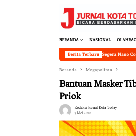
Loncat
ke
konten
BERANDA
NASIONAL
OLAHRA
Ingin Cat Mobil Awet Bertahun-tahun? Segera Nano Coating Mo
Berita Terbaru
Beranda
Megapolitan
Bantuan Masker Tib
Priok
Redaksi Jurnal Kota Today
3 Mei 2020