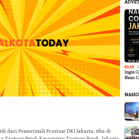
ADVET
IKLAN
6
Ingin C
Nano C
NASI
i dari Pemerintah Provinsi DKI Jakarta, tiba di
 Tanjung Priok Kecamatan Tanjung Priok, Jakarta