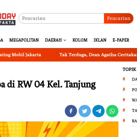
Pencarian
GA
MEGAPOLITAN
DAERAH
KOLOM
IKLAN
E-PAPER
bil Jakarta
Tak Terduga, Dean Agatha Ceritakan Makna 
TOPIK
D
a di RW 04 Kel. Tanjung
PO
W
T
R