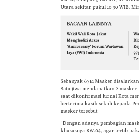
Utara sekitar pukul 10.30 WIB, Min
BACAAN LAINNYA
Wakil Wali Kota Jakut
Wa
Menghadiri Acara
Bl
‘Anniversary’ Forum Wartawan
Ke
Jaya (FWJ) Indonesia
979
Te
Sebanyak 6714 Masker disalurkan
Satu jiwa mendapatkan 2 masker
saat dikonfirmasi Jurnal Kota me
berterima kasih sekali kepada Pe
masker tersebut.
“Dengan adanya pembagian maske
khususnya RW.04, agar tertib pak