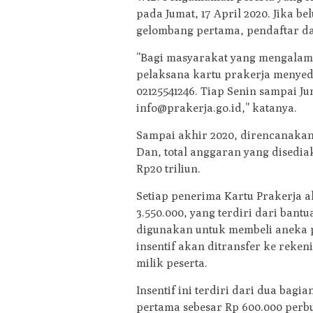
pada Jumat, 17 April 2020. Jika b
gelombang pertama, pendaftar da
”Bagi masyarakat yang mengalam
pelaksana kartu prakerja menyedi
02125541246. Tiap Senin sampai Jum
info@prakerja.go.id,” katanya.
Sampai akhir 2020, direncanakan
Dan, total anggaran yang disedia
Rp20 triliun.
Setiap penerima Kartu Prakerja a
3.550.000, yang terdiri dari bant
digunakan untuk membeli aneka pe
insentif akan ditransfer ke reken
milik peserta.
Insentif ini terdiri dari dua bagi
pertama sebesar Rp 600.000 perbul