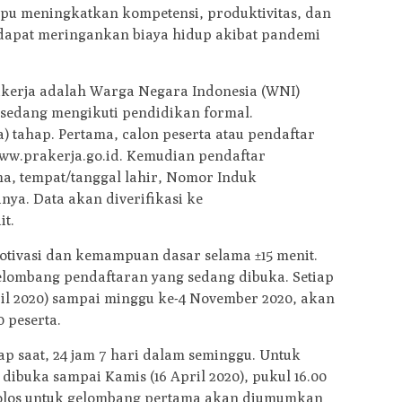
pu meningkatkan kompetensi, produktivitas, dan
a dapat meringankan biaya hidup akibat pandemi
akerja adalah Warga Negara Indonesia (WNI)
k sedang mengikuti pendidikan formal.
ga) tahap. Pertama, calon peserta atau pendaftar
www.prakerja.go.id. Kemudian pendaftar
a, tempat/tanggal lahir, Nomor Induk
ya. Data akan diverifikasi ke
it.
otivasi dan kemampuan dasar selama ±15 menit.
gelombang pendaftaran yang sedang dibuka. Setiap
ril 2020) sampai minggu ke-4 November 2020, akan
0 peserta.
ap saat, 24 jam 7 hari dalam seminggu. Untuk
ibuka sampai Kamis (16 April 2020), pukul 16.00
olos untuk gelombang pertama akan diumumkan