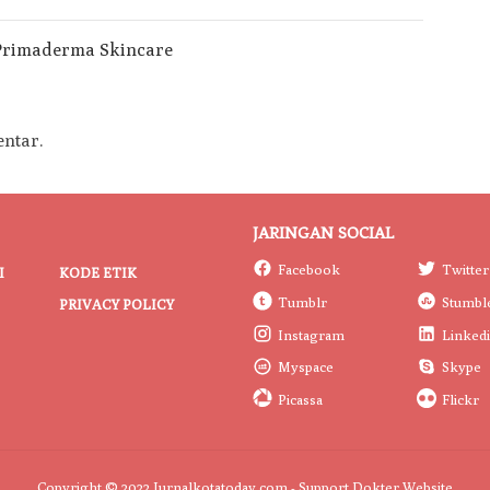
ntar.
JARINGAN SOCIAL
Facebook
Twitter
I
KODE ETIK
Tumblr
Stumbl
PRIVACY POLICY
Instagram
Linked
Myspace
Skype
Picassa
Flickr
Copyright © 2022 Jurnalkotatoday.com - Support
Dokter Website