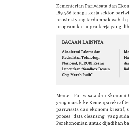
Kementerian Pariwisata dan Eko
189.586 tenaga kerja sektor pariw
provinsi yang terdampak wabah 
program kartu pra kerja yang dib
BACAAN LAINNYA
Akselerasi Talenta dan
Me
Kedaulatan Teknologi
Ha
Nasional, PERURI Resmi
dan
Luncurkan “Sandbox Desain
Ra
Chip Merah Putih”
Menteri Pariwisata dan Ekonomi 
yang masuk ke Kemenparekraf ters
pariwisata dan ekonomi kreatif, s
proses _data cleansing_ yang su
Perekonomian untuk dijadikan bas