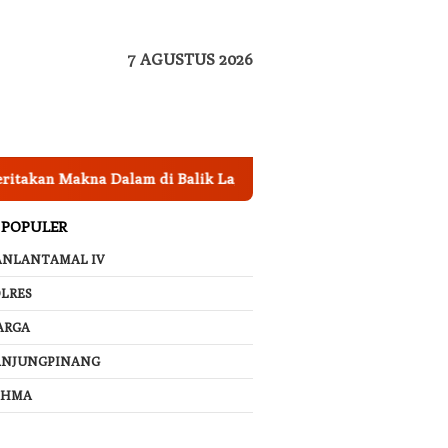
7 AGUSTUS 2026
na Dalam di Balik Lagu ‘Membatu’, Bikin Netizen Merinding!
 POPULER
ANLANTAMAL IV
LRES
ARGA
ANJUNGPINANG
AHMA