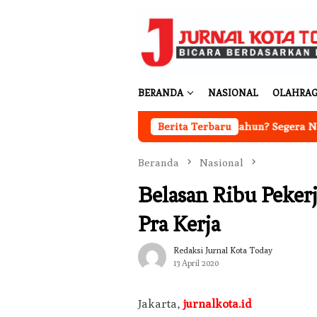
Loncat
ke
konten
BERANDA
NASIONAL
OLAHRA
Ingin Cat Mobil Awet Bertahun-tahun? Segera Nano Coating
Berita Terbaru
Beranda
Nasional
Belasan Ribu Peker
Pra Kerja
Redaksi Jurnal Kota Today
13 April 2020
Jakarta,
jurnalkota.id