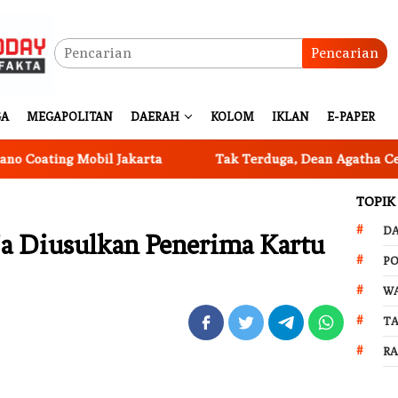
Pencarian
GA
MEGAPOLITAN
DAERAH
KOLOM
IKLAN
E-PAPER
 Mobil Jakarta
Tak Terduga, Dean Agatha Ceritakan Mak
TOPIK
D
ja Diusulkan Penerima Kartu
PO
W
T
R