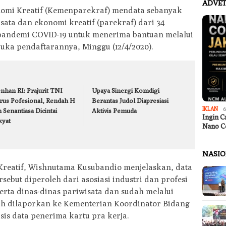
ADVET
nomi Kreatif (Kemenparekraf) mendata sebanyak
isata dan ekonomi kreatif (parekraf) dari 34
pandemi COVID-19 untuk menerima bantuan melalui
uka pendaftarannya, Minggu (12/4/2020).
nhan RI: Prajurit TNI
Upaya Sinergi Komdigi
rus Pofesional, Rendah H
Berantas Judol Diapresiasi
IKLAN
6
 Senantiasa Dicintai
Aktivis Pemuda
Ingin C
kyat
Nano C
NASI
Kreatif, Wishnutama Kusubandio menjelaskan, data
ebut diperoleh dari asosiasi industri dan profesi
erta dinas-dinas pariwisata dan sudah melalui
dah dilaporkan ke Kementerian Koordinator Bidang
is data penerima kartu pra kerja.