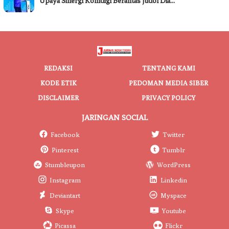
Upaya Sinergi Komdigi Berantas Judol Dia…
REDAKSI
TENTANG KAMI
KODE ETIK
PEDOMAN MEDIA SIBER
DISCLAIMER
PRIVACY POLICY
JARINGAN SOCIAL
Facebook
Twitter
Pinterest
Tumblr
Stumbleupon
WordPress
Instagram
Linkedin
Deviantart
Myspace
Skype
Youtube
Picassa
Flickr