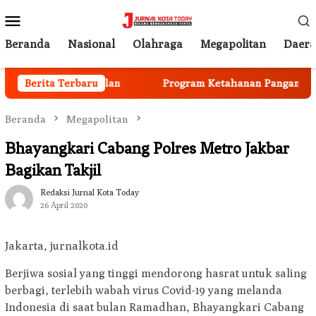
Loncat
Menu
ke
Mobile
konten
Beranda
Nasional
Olahraga
Megapolitan
Daer
gota Mulai Berjalan
Berita Terbaru
Program Ketahanan Pangan Nasion
Beranda
Megapolitan
Bhayangkari Cabang Polres Metro Jakbar
Bagikan Takjil
Redaksi Jurnal Kota Today
26 April 2020
Jakarta, jurnalkota.id
Berjiwa sosial yang tinggi mendorong hasrat untuk saling
berbagi, terlebih wabah virus Covid-19 yang melanda
Indonesia di saat bulan Ramadhan, Bhayangkari Cabang