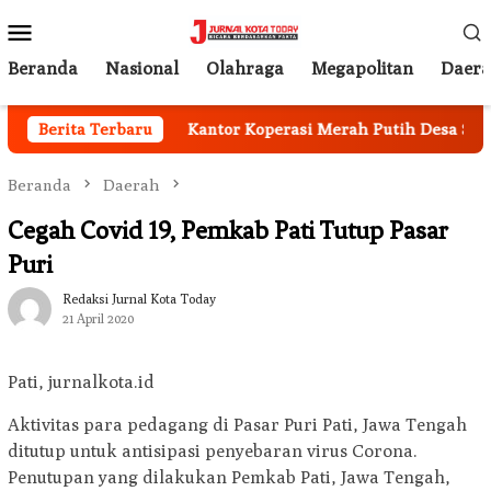
Loncat
Menu
ke
Mobile
konten
Beranda
Nasional
Olahraga
Megapolitan
Daer
e Jamsostek
Berita Terbaru
Kantor Koperasi Merah Putih Desa Sukaka
Beranda
Daerah
Cegah Covid 19, Pemkab Pati Tutup Pasar
Puri
Redaksi Jurnal Kota Today
21 April 2020
Pati, jurnalkota.id
Aktivitas para pedagang di Pasar Puri Pati, Jawa Tengah
ditutup untuk antisipasi penyebaran virus Corona.
Penutupan yang dilakukan Pemkab Pati, Jawa Tengah,