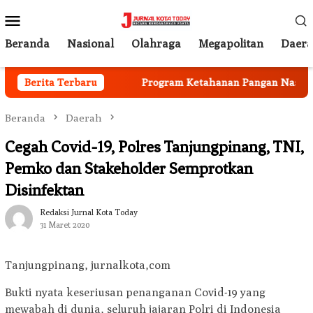
Loncat
Menu
ke
Mobile
konten
Beranda
Nasional
Olahraga
Megapolitan
Daer
 Mulai Berjalan
Berita Terbaru
Program Ketahanan Pangan Nasional, 
Beranda
Daerah
Cegah Covid-19, Polres Tanjungpinang, TNI,
Pemko dan Stakeholder Semprotkan
Disinfektan
Redaksi Jurnal Kota Today
31 Maret 2020
Tanjungpinang, jurnalkota,com
Bukti nyata keseriusan penanganan Covid-19 yang
mewabah di dunia, seluruh jajaran Polri di Indonesia