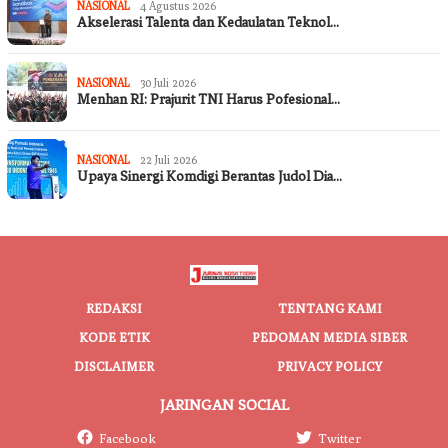
NASIONAL
4 Agustus 2026
Akselerasi Talenta dan Kedaulatan Teknol…
NASIONAL
30 Juli 2026
Menhan RI: Prajurit TNI Harus Pofesional…
NASIONAL
22 Juli 2026
Upaya Sinergi Komdigi Berantas Judol Dia…
REDAKSI
TENTANG KAMI
KODE ETIK
PEDOMAN MEDIA SIBER
DISCLAIMER
PRIVACY POLICY
JARINGAN SOCIAL
Facebook
Twitter