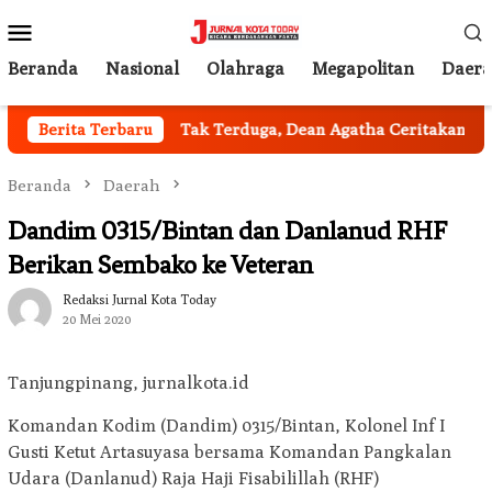
Loncat
Menu
ke
Mobile
konten
Beranda
Nasional
Olahraga
Megapolitan
Daer
bil Jakarta
Berita Terbaru
Tak Terduga, Dean Agatha Ceritakan Makna 
Beranda
Daerah
Dandim 0315/Bintan dan Danlanud RHF
Berikan Sembako ke Veteran
Redaksi Jurnal Kota Today
20 Mei 2020
Tanjungpinang, jurnalkota.id
Komandan Kodim (Dandim) 0315/Bintan, Kolonel Inf I
Gusti Ketut Artasuyasa bersama Komandan Pangkalan
Udara (Danlanud) Raja Haji Fisabilillah (RHF)