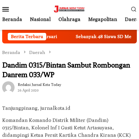
Loncat
Menu
ke
Mobile
konten
Beranda
Nasional
Olahraga
Megapolitan
Daer
an di Desa Mekarsari
Berita Terbaru
Sebanyak 48 Siswa SD Mengikuti L
Beranda
Daerah
Dandim 0315/Bintan Sambut Rombongan
Danrem 033/WP
Redaksi Jurnal Kota Today
26 April 2020
­Tanjungpinang, jurnalkota.id
Komandan Komando Distrik Militer (Dandim)
0315/Bintan, Kolonel Inf I Gusti Ketut Artasuyasa,
didampingi Ketua Persit Kartika Chandra Kirana (KCK)