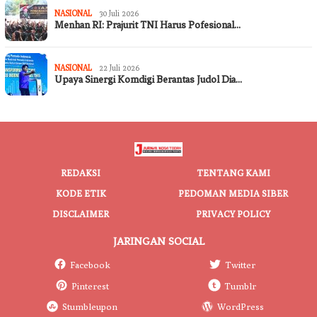
NASIONAL
30 Juli 2026
Menhan RI: Prajurit TNI Harus Pofesional…
NASIONAL
22 Juli 2026
Upaya Sinergi Komdigi Berantas Judol Dia…
REDAKSI
TENTANG KAMI
KODE ETIK
PEDOMAN MEDIA SIBER
DISCLAIMER
PRIVACY POLICY
JARINGAN SOCIAL
Facebook
Twitter
Pinterest
Tumblr
Stumbleupon
WordPress