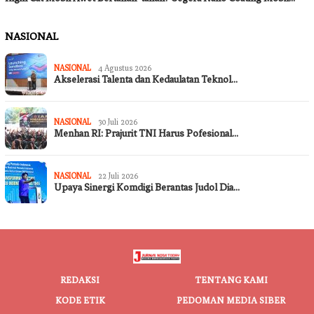
NASIONAL
NASIONAL
4 Agustus 2026
Akselerasi Talenta dan Kedaulatan Teknol…
NASIONAL
30 Juli 2026
Menhan RI: Prajurit TNI Harus Pofesional…
NASIONAL
22 Juli 2026
Upaya Sinergi Komdigi Berantas Judol Dia…
REDAKSI
TENTANG KAMI
KODE ETIK
PEDOMAN MEDIA SIBER