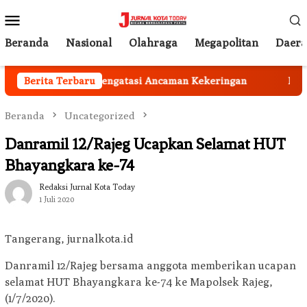
Loncat
Menu
ke
Mobile
konten
Beranda
Nasional
Olahraga
Megapolitan
Daer
rut Harus Peka Mengatasi Ancaman Kekeringan
Berita Terbaru
Ingin C
Beranda
Uncategorized
Danramil 12/Rajeg Ucapkan Selamat HUT
Bhayangkara ke-74
Redaksi Jurnal Kota Today
1 Juli 2020
Tangerang, jurnalkota.id
Danramil 12/Rajeg bersama anggota memberikan ucapan
selamat HUT Bhayangkara ke-74 ke Mapolsek Rajeg,
(1/7/2020).