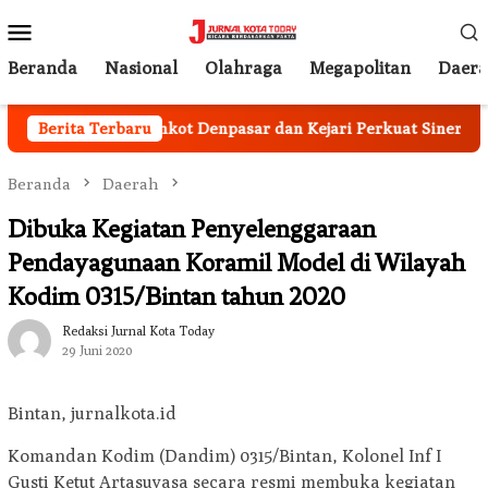
Loncat
Menu
ke
Mobile
konten
Beranda
Nasional
Olahraga
Megapolitan
Daer
Barat
Berita Terbaru
Pemkot Denpasar dan Kejari Perkuat Sinergi Perc
Beranda
Daerah
Dibuka Kegiatan Penyelenggaraan
Pendayagunaan Koramil Model di Wilayah
Kodim 0315/Bintan tahun 2020
Redaksi Jurnal Kota Today
29 Juni 2020
Bintan, jurnalkota.id
Komandan Kodim (Dandim) 0315/Bintan, Kolonel Inf I
Gusti Ketut Artasuyasa secara resmi membuka kegiatan