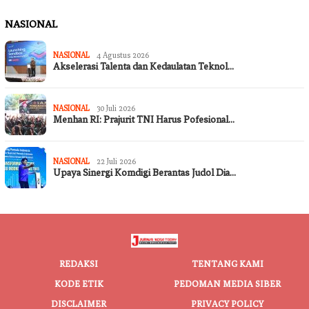
NASIONAL
NASIONAL
4 Agustus 2026
Akselerasi Talenta dan Kedaulatan Teknol…
NASIONAL
30 Juli 2026
Menhan RI: Prajurit TNI Harus Pofesional…
NASIONAL
22 Juli 2026
Upaya Sinergi Komdigi Berantas Judol Dia…
REDAKSI
TENTANG KAMI
KODE ETIK
PEDOMAN MEDIA SIBER
DISCLAIMER
PRIVACY POLICY