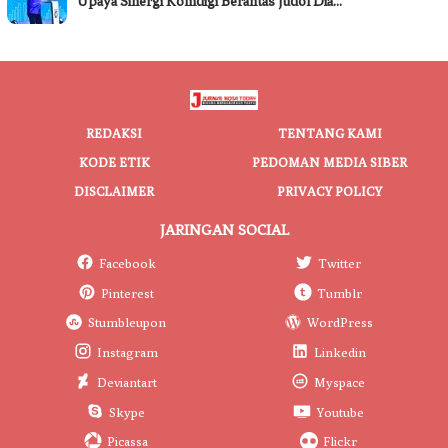
Upaya Sinergi Komdigi Berantas Judol Dia…
REDAKSI
TENTANG KAMI
KODE ETIK
PEDOMAN MEDIA SIBER
DISCLAIMER
PRIVACY POLICY
JARINGAN SOCIAL
Facebook
Twitter
Pinterest
Tumblr
Stumbleupon
WordPress
Instagram
Linkedin
Deviantart
Myspace
Skype
Youtube
Picassa
Flickr