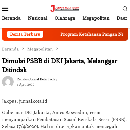
Loncat
Menu
ke
Mobile
konten
Beranda
Nasional
Olahraga
Megapolitan
Daer
 Mulai Berjalan
Berita Terbaru
Program Ketahanan Pangan Nasional,
Beranda
Megapolitan
Dimulai PSBB di DKI Jakarta, Melanggar
Ditindak
Redaksi Jurnal Kota Today
8 April 2020
Jakpus, jurnalkota.id
Gubernur DKI Jakarta, Anies Baswedan, resmi
menyampaikan Pembatasan Sosial Berskala Besar (PSBB),
Selasa (7/4/2020). Hal ini diterapkan untuk mencegah