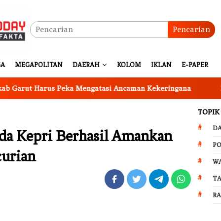
Pencarian
GA
MEGAPOLITAN
DAERAH
KOLOM
IKLAN
E-PAPER
 Harus Peka Mengatasi Ancaman Kekeringana
Ingin Cat
TOPIK
D
da Kepri Berhasil Amankan
PO
curian
W
T
R