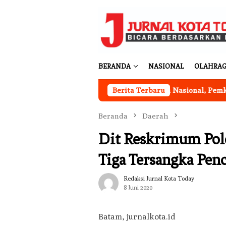
Loncat
ke
konten
BERANDA
NASIONAL
OLAHRA
an
Program Ketahanan Pangan Nasional, Pemkab Garut
Berita Terbaru
Beranda
Daerah
Dit Reskrimum Pol
Tiga Tersangka Pen
Redaksi Jurnal Kota Today
8 Juni 2020
Batam, jurnalkota.id