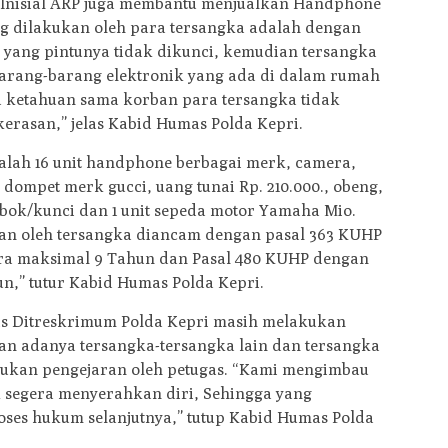
n Inisial ARP juga membantu menjualkan Handphone
ng dilakukan oleh para tersangka adalah dengan
yang pintunya tidak dikunci, kemudian tersangka
rang-barang elektronik yang ada di dalam rumah
ka ketahuan sama korban para tersangka tidak
erasan,” jelas Kabid Humas Polda Kepri.
lah 16 unit handphone berbagai merk, camera,
dompet merk gucci, uang tunai Rp. 210.000., obeng,
bok/kunci dan 1 unit sepeda motor Yamaha Mio.
kan oleh tersangka diancam dengan pasal 363 KUHP
a maksimal 9 Tahun dan Pasal 480 KUHP dengan
n,” tutur Kabid Humas Polda Kepri.
is Ditreskrimum Polda Kepri masih melakukan
 adanya tersangka-tersangka lain dan tersangka
lakukan pengejaran oleh petugas. “Kami mengimbau
k segera menyerahkan diri, Sehingga yang
oses hukum selanjutnya,” tutup Kabid Humas Polda