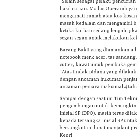
“Selain sebagai pelaku pencuria
hasil curian. Modus Operandi ya
mengamati rumah atau kos-kosan 
masuk kedalam dan mengambil ba
ketika korban sedang lengah, ji
segan-segan untuk melakukan kek
Barang Bukti yang diamankan ada
notebook merk acer, tas sandang, 
cutter, kawat untuk pembuka gem
“Atas tindak pidana yang dilaku
dengan ancaman hukuman penjar
ancaman penjara maksimal 4 tahu
Sampai dengan saat ini Tim Tekn
pengembangan untuk kemungkinan
Inisial SP (DPO), masih terus di
kepada tersangka Inisial SP untu
bersangkutan dapat menjalani pr
Kepri.