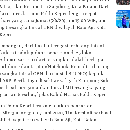
Batuaji dan Kecamatan Sagulung, Kota Batam. Dari
s dari Ditreskrimum Polda Kepri dengan cepat
hari yang sama Jumat (5/6/20) jam 19.00 WIB, tim
 tersangka Inisial OBN diwilayah Batu Aji, Kota
Kepri.
mbangan, dari hasil interogasi terhadap Inisial
kukan tindak pidana pencurian di 25 lokasi
 Adapun sasaran dari tersangka adalah berbagai
 Handphone dan Laptop/Notebook. Kemudian barang
tersangka Inisial OBN dan Inisial SP (DPO) kepada
ial ARP. Berikutnya di sekitar wilayah Kampung Bule
berhasil mengamankan Inisial MI tersangka yang
curian tersebut,” jelas Kabid Humas Polda Kepri.
mum Polda Kepri terus melakukan pencarian
 Minggu tanggal 07 Juni 2020, Tim kembali berhasil
P di seputaran wilayah Batu Aji, Kota Batam.