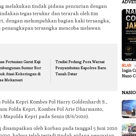
ADVET
ang melakukan tindak pidana pencurian dengan
indakan tegas terukur dan terarah oleh tim
ri, dengan melumpuhkan bagian kaki tersangka,
an penangkapan tersangka mencoba melawan
as Pertanian Garut Kaji
Tradisi Pedang Pora Warnai
IKLAN
6
mbangunan Sumur Bor
Penyambutan Kapolres Baru
Ingin C
tuk Atasi Kekeringan di
Tanah Datar
Nano C
sa Mekarsari
NASI
 Polda Kepri Kombes Pol Harry Goldenhardt S.,
imum Polda Kepri, Kombes Pol Arie Dharmanto,
 di Mapolda Kepri pada Senin (8/6/2020).
g disampaikan oleh korban pada tanggal 5 Juni 2020
 2020, bahwa telah terjadi tindak pidana pencurian