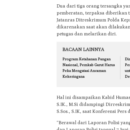
Dua dari tiga orang tersangka y
pemberatan, terpaksa diberikan t
Jatanras Ditreskrimum Polda Kep
dikarenakan saat akan dilakuk
petugas dan melarikan diri.
BACAAN LAINNYA
Program Ketahanan Pangan
Din
Nasional, Pemkab Garut Harus
Pe
Peka Mengatasi Ancaman
un
Kekeringana
De
Hal ini disampaikan Kabid Humas
S.IK., M.Si didampingi Dirreskr
S.Sos., S.IK, saat Konferensi Pers
“Berawal dari Laporan Polisi yan
dan Laporan Polisi tanggal 7 Juni