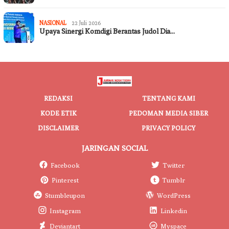
NASIONAL
22 Juli 2026
Upaya Sinergi Komdigi Berantas Judol Dia…
REDAKSI
TENTANG KAMI
KODE ETIK
PEDOMAN MEDIA SIBER
DISCLAIMER
PRIVACY POLICY
JARINGAN SOCIAL
Facebook
Twitter
Pinterest
Tumblr
Stumbleupon
WordPress
Instagram
Linkedin
Deviantart
Myspace