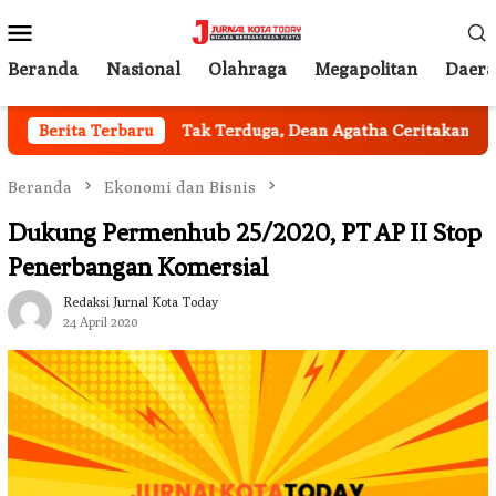
Loncat
Menu
ke
Mobile
konten
Beranda
Nasional
Olahraga
Megapolitan
Daer
l Jakarta
Berita Terbaru
Tak Terduga, Dean Agatha Ceritakan Makna Da
Beranda
Ekonomi dan Bisnis
Dukung Permenhub 25/2020, PT AP II Stop
Penerbangan Komersial
Redaksi Jurnal Kota Today
24 April 2020