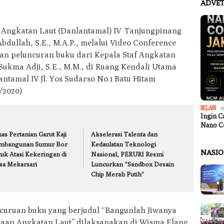
ADVET
Angkatan Laut (Danlantamal) IV Tanjungpinang
ullah, S.E., M.A.P., melalui Video Conference
 dan peluncuran buku dari Kepala Staf Angkatan
Sukma Adji, S.E., M.M., di Ruang Kendali Utama
tamal IV Jl. Yos Sudarso No.1 Batu Hitam
/2020)
IKLAN
6
Ingin C
Nano C
as Pertanian Garut Kaji
Akselerasi Talenta dan
mbangunan Sumur Bor
Kedaulatan Teknologi
NASI
tuk Atasi Kekeringan di
Nasional, PERURI Resmi
sa Mekarsari
Luncurkan “Sandbox Desain
Chip Merah Putih”
ncuruan buku yang berjudul “Bangunlah Jiwanya
aan Angkatan Laut” dilaksanakan di Wisma Elang