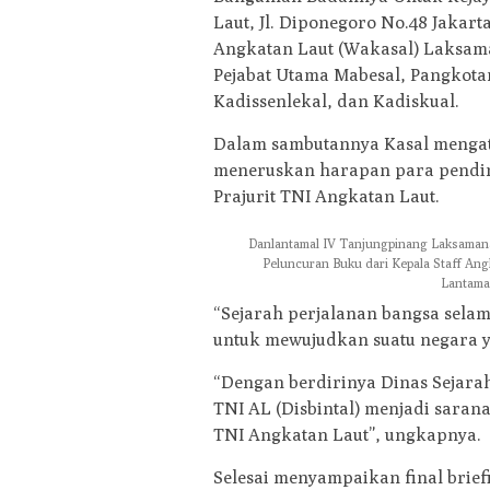
Laut, Jl. Diponegoro No.48 Jakart
Angkatan Laut (Wakasal) Laksaman
Pejabat Utama Mabesal, Pangkota
Kadissenlekal, dan Kadiskual.
Dalam sambutannya Kasal mengat
meneruskan harapan para pendi
Prajurit TNI Angkatan Laut.
Danlantamal IV Tanjungpinang Laksamana 
Peluncuran Buku dari Kepala Staff Angk
Lantamal
“Sejarah perjalanan bangsa selam
untuk mewujudkan suatu negara ya
“Dengan berdirinya Dinas Sejara
TNI AL (Disbintal) menjadi saran
TNI Angkatan Laut”, ungkapnya.
Selesai menyampaikan final brie