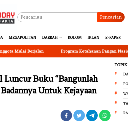
Pencarian
GA
MEGAPOLITAN
DAERAH
KOLOM
IKLAN
E-PAPER
ulai Berjalan
Program Ketahanan Pangan Nasional, Pe
TOPIK
D
sal Luncur Buku “Bangunlah
PO
 Badannya Untuk Kejayaan
W
T
R