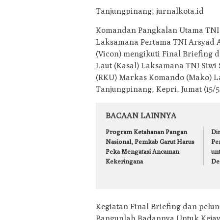
Tanjungpinang, jurnalkota.id
Komandan Pangkalan Utama TNI 
Laksamana Pertama TNI Arsyad Abd
(Vicon) mengikuti Final Briefing
Laut (Kasal) Laksamana TNI Siwi 
(RKU) Markas Komando (Mako) Lan
Tanjungpinang, Kepri, Jumat (15/5
BACAAN LAINNYA
Program Ketahanan Pangan
Din
Nasional, Pemkab Garut Harus
Pe
Peka Mengatasi Ancaman
un
Kekeringana
De
Kegiatan Final Briefing dan pelu
Bangunlah Badannya Untuk Kejay