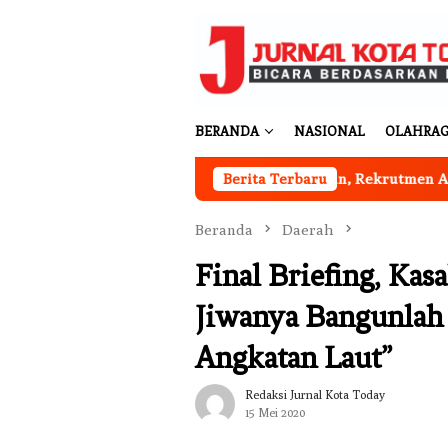
Loncat
ke
konten
BERANDA
NASIONAL
OLAHRA
h Putih Desa Sukakarya Masih Dibangun, Rekrutmen Anggota M
Berita Terbaru
Beranda
Daerah
Final Briefing, Ka
Jiwanya Bangunlah
Angkatan Laut”
Redaksi Jurnal Kota Today
15 Mei 2020