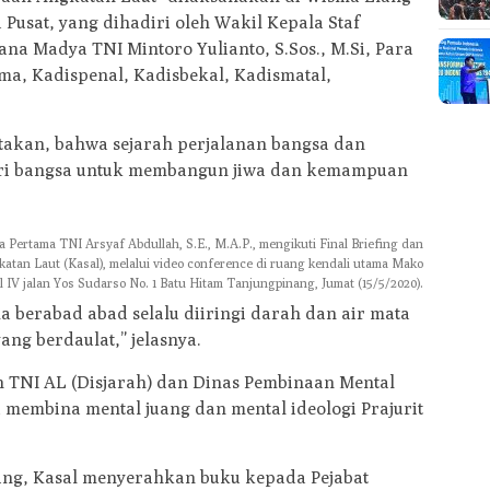
a Pusat, yang dihadiri oleh Wakil Kepala Staf
a Madya TNI Mintoro Yulianto, S.Sos., M.Si, Para
ma, Kadispenal, Kadisbekal, Kadismatal,
akan, bahwa sejarah perjalanan bangsa dan
ri bangsa untuk membangun jiwa dan kemampuan
Pertama TNI Arsyaf Abdullah, S.E., M.A.P., mengikuti Final Briefing dan
atan Laut (Kasal), melalui video conference di ruang kendali utama Mako
 IV jalan Yos Sudarso No. 1 Batu Hitam Tanjungpinang, Jumat (15/5/2020).
a berabad abad selalu diiringi darah dan air mata
ng berdaulat,” jelasnya.
h TNI AL (Disjarah) dan Dinas Pembinaan Mental
a membina mental juang dan mental ideologi Prajurit
fing, Kasal menyerahkan buku kepada Pejabat