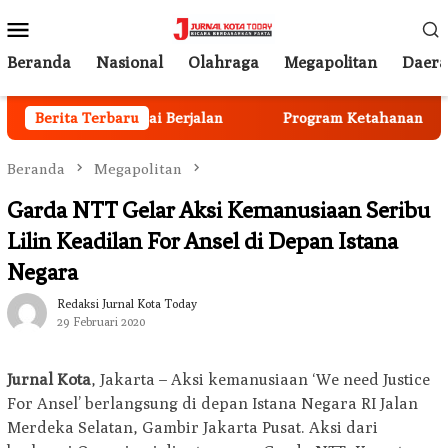
Loncat
Menu
ke
Mobile
konten
Beranda
Nasional
Olahraga
Megapolitan
Daer
en Anggota Mulai Berjalan
Berita Terbaru
Program Ketahanan Pangan 
Beranda
Megapolitan
Garda NTT Gelar Aksi Kemanusiaan Seribu
Lilin Keadilan For Ansel di Depan Istana
Negara
Redaksi Jurnal Kota Today
29 Februari 2020
Jurnal Kota
, Jakarta – Aksi kemanusiaan ‘We need Justice
For Ansel’ berlangsung di depan Istana Negara RI Jalan
Merdeka Selatan, Gambir Jakarta Pusat. Aksi dari