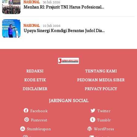
NASIONAL
30 Juli 2026
Menhan RI: Prajurit TNI Harus Pofesional…
NASIONAL
22 Juli 2026
Upaya Sinergi Komdigi Berantas Judol Dia…
REDAKSI
TENTANG KAMI
KODE ETIK
PEDOMAN MEDIA SIBER
DISCLAIMER
PRIVACY POLICY
JARINGAN SOCIAL
Facebook
Twitter
Pinterest
Tumblr
Stumbleupon
WordPress