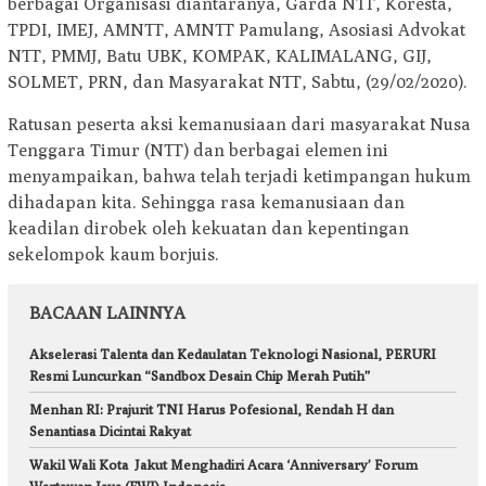
berbagai Organisasi diantaranya, Garda NTT, Koresta,
TPDI, IMEJ, AMNTT, AMNTT Pamulang, Asosiasi Advokat
NTT, PMMJ, Batu UBK, KOMPAK, KALIMALANG, GIJ,
SOLMET, PRN, dan Masyarakat NTT, Sabtu, (29/02/2020).
Ratusan peserta aksi kemanusiaan dari masyarakat Nusa
Tenggara Timur (NTT) dan berbagai elemen ini
menyampaikan, bahwa telah terjadi ketimpangan hukum
dihadapan kita. Sehingga rasa kemanusiaan dan
keadilan dirobek oleh kekuatan dan kepentingan
sekelompok kaum borjuis.
BACAAN LAINNYA
Akselerasi Talenta dan Kedaulatan Teknologi Nasional, PERURI
Resmi Luncurkan “Sandbox Desain Chip Merah Putih”
Menhan RI: Prajurit TNI Harus Pofesional, Rendah H dan
Senantiasa Dicintai Rakyat
Wakil Wali Kota Jakut Menghadiri Acara ‘Anniversary’ Forum