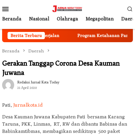
Loncat
Menu
ke
Mobile
konten
Beranda
Nasional
Olahraga
Megapolitan
Daer
 Anggota Mulai Berjalan
Berita Terbaru
Program Ketahanan Pangan Na
Beranda
Daerah
Gerakan Tanggap Corona Desa Kauman
Juwana
Redaksi Jurnal Kota Today
21 April 2020
Pati,
Jurnalkota.id
Desa Kauman Juwana Kabupaten Pati bersama Karang
Taruna, PKK, Linmas, RT, RW dan dibantu Babinsa dan
Babinkamtibmas, membagikan sedikitnya 500 paket