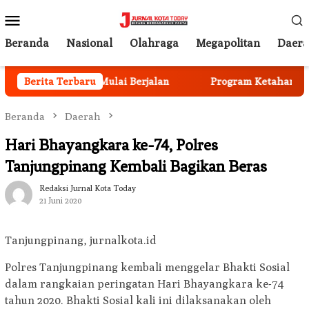
Loncat
Menu
ke
Mobile
konten
Beranda
Nasional
Olahraga
Megapolitan
Daer
rutmen Anggota Mulai Berjalan
Berita Terbaru
Program Ketahanan Pan
Beranda
Daerah
Hari Bhayangkara ke-74, Polres
Tanjungpinang Kembali Bagikan Beras
Redaksi Jurnal Kota Today
21 Juni 2020
Tanjungpinang, jurnalkota.id
Polres Tanjungpinang kembali menggelar Bhakti Sosial
dalam rangkaian peringatan Hari Bhayangkara ke-74
tahun 2020. Bhakti Sosial kali ini dilaksanakan oleh