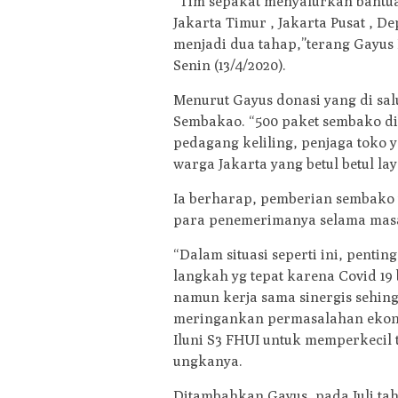
“Tim sepakat menyalurkan bantuan
Jakarta Timur , Jakarta Pusat , D
menjadi dua tahap,”terang Gayus
Senin (13/4/2020).
Menurut Gayus donasi yang di salu
Sembakao. “500 paket sembako dib
pedagang keliling, penjaga toko 
warga Jakarta yang betul betul l
Ia berharap, pemberian sembako 
para penemerimanya selama masa
“Dalam situasi seperti ini, pent
langkah yg tepat karena Covid 1
namun kerja sama sinergis sehin
meringankan permasalahan ekonom
Iluni S3 FHUI untuk memperkecil 
ungkanya.
Ditambahkan Gayus, pada Juli ta