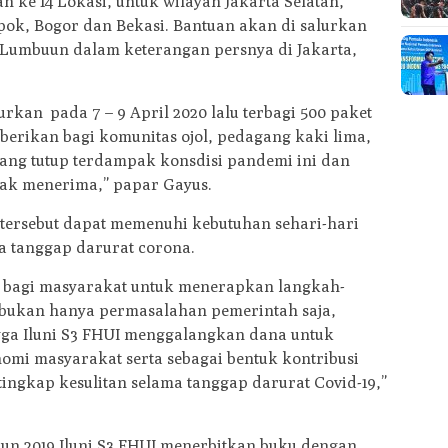
 ke 14 Lokasi, untuk wilayah Jakarta Selatan,
epok, Bogor dan Bekasi. Bantuan akan di salurkan
 Lumbuun dalam keterangan persnya di Jakarta,
rkan pada 7 – 9 April 2020 lalu terbagi 500 paket
erikan bagi komunitas ojol, pedagang kaki lima,
yang tutup terdampak konsdisi pandemi ini dan
ayak menerima,” papar Gayus.
tersebut dapat memenuhi kebutuhan sehari-hari
 tanggap darurat corona.
ing bagi masyarakat untuk menerapkan langkah-
9 bukan hanya permasalahan pemerintah saja,
gga Iluni S3 FHUI menggalangkan dana untuk
i masyarakat serta sebagai bentuk kontribusi
tingkap kesulitan selama tanggap darurat Covid-19,”
hun 2019 Iluni S3 FHUI menerbitkan buku dengan