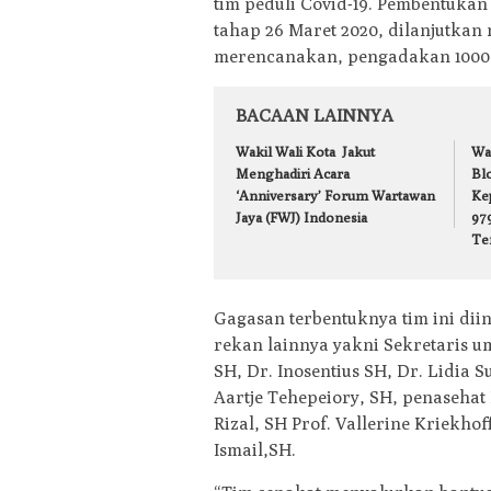
tim peduli Covid-19. Pembentuka
tahap 26 Maret 2020, dilanjutkan 
merencanakan, pengadakan 1000
BACAAN LAINNYA
Wakil Wali Kota Jakut
Wa
Menghadiri Acara
Bl
‘Anniversary’ Forum Wartawan
Ke
Jaya (FWJ) Indonesia
979
Te
Gagasan terbentuknya tim ini dii
rekan lainnya yakni Sekretaris 
SH, Dr. Inosentius SH, Dr. Lidia
Aartje Tehepeiory, SH, penasehat 
Rizal, SH Prof. Vallerine Kriekhof
Ismail,SH.