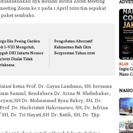
n dilaksanakan nya melalui media Zoom Meeting
ADVET
meeting Zoom ke 2 pada 1 April 2020 tim sepakat
 paket sembako.
rga Eks Pesing Garden
Pengobatan Alternatif
ok I–VIII Mengeluh,
Kalimantan Raih Citra
pgub DKI Jakarta Nomor
Berprestasi Tahun 2026
/2022 Dinilai Tidak
IKLAN
6
rlaksana
Ingin C
Nano C
nisiasi ketua Prof. Dr. Gayus Lumbuun, SH. bersama
NASI
umum Samsul, Bendahara Dr. Arina N. Shebubakar,
 Suryani,SH Dr. Mohammad Ryan Bakry, SH, Dr.
Prof. Dr. Harkristuti Hakrisnowo, SH, Dr. Jufrina
f SH, Dr. Tri Hayati,SH Dr. Ratih, SH, Dr. Tjip