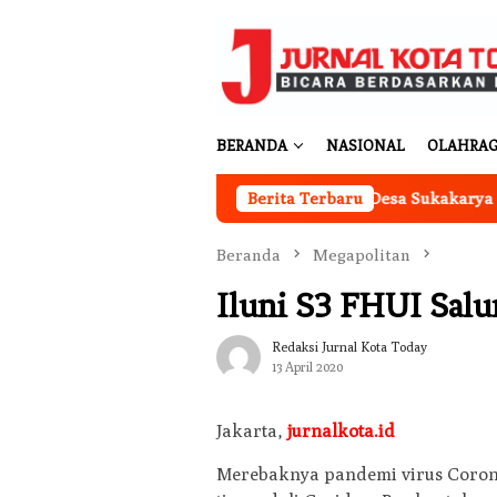
Loncat
ke
konten
BERANDA
NASIONAL
OLAHRA
Kantor Koperasi Merah Putih Desa Sukakarya Masih D
Berita Terbaru
Beranda
Megapolitan
Iluni S3 FHUI Sal
Redaksi Jurnal Kota Today
13 April 2020
Jakarta,
jurnalkota.id
Merebaknya pandemi virus Coron