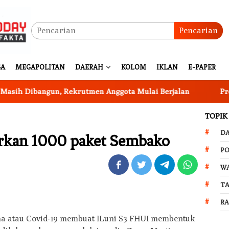
Pencarian
GA
MEGAPOLITAN
DAERAH
KOLOM
IKLAN
E-PAPER
ibangun, Rekrutmen Anggota Mulai Berjalan
Program K
TOPIK
D
urkan 1000 paket Sembako
PO
W
T
R
a atau Covid-19 membuat ILuni S3 FHUI membentuk