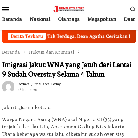
Loncat
Menu
ke
Mobile
konten
Beranda
Nasional
Olahraga
Megapolitan
Daer
l Jakarta
Berita Terbaru
Tak Terduga, Dean Agatha Ceritakan Makna D
Beranda
Hukum dan Kriminal
Imigrasi Jakut: WNA yang Jatuh dari Lantai
9 Sudah Overstay Selama 4 Tahun
Redaksi Jurnal Kota Today
26 Juni 2020
Jakarta,Jurnalkota.id
Warga Negara Asing (WNA) asal Nigeria CI (35) yang
terjatuh dari lantai 9 Apartemen Gading Nias Jakarta
Utara beberapa waktu lalu, diketahui sudah over stay