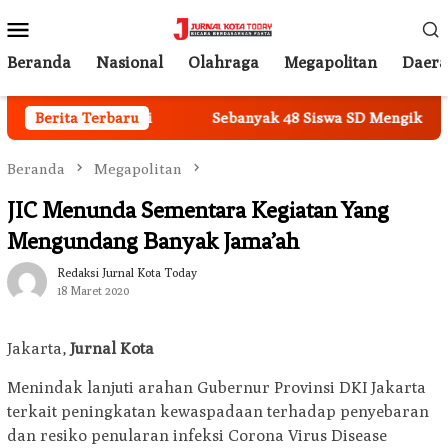
Loncat
Menu
ke
Mobile
konten
Beranda
Nasional
Olahraga
Megapolitan
Daer
di Desa Mekarsari
Berita Terbaru
Sebanyak 48 Siswa SD Mengikuti Lomba
Beranda
Megapolitan
JIC Menunda Sementara Kegiatan Yang
Mengundang Banyak Jama’ah
Redaksi Jurnal Kota Today
18 Maret 2020
Jakarta,
Jurnal Kota
Menindak lanjuti arahan Gubernur Provinsi DKI Jakarta
terkait peningkatan kewaspadaan terhadap penyebaran
dan resiko penularan infeksi Corona Virus Disease