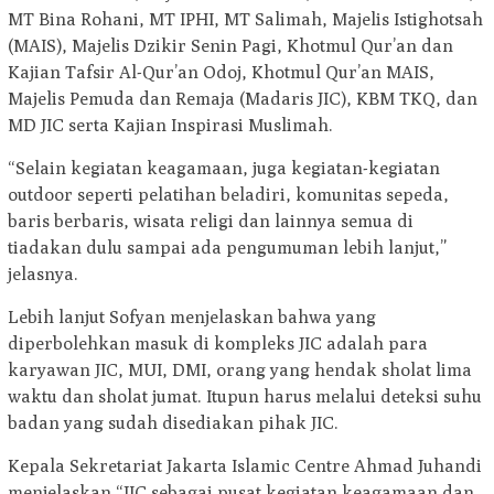
MT Bina Rohani, MT IPHI, MT Salimah, Majelis Istighotsah
(MAIS), Majelis Dzikir Senin Pagi, Khotmul Qur’an dan
Kajian Tafsir Al-Qur’an Odoj, Khotmul Qur’an MAIS,
Majelis Pemuda dan Remaja (Madaris JIC), KBM TKQ, dan
MD JIC serta Kajian Inspirasi Muslimah.
“Selain kegiatan keagamaan, juga kegiatan-kegiatan
outdoor seperti pelatihan beladiri, komunitas sepeda,
baris berbaris, wisata religi dan lainnya semua di
tiadakan dulu sampai ada pengumuman lebih lanjut,”
jelasnya.
Lebih lanjut Sofyan menjelaskan bahwa yang
diperbolehkan masuk di kompleks JIC adalah para
karyawan JIC, MUI, DMI, orang yang hendak sholat lima
waktu dan sholat jumat. Itupun harus melalui deteksi suhu
badan yang sudah disediakan pihak JIC.
Kepala Sekretariat Jakarta Islamic Centre Ahmad Juhandi
menjelaskan “JIC sebagai pusat kegiatan keagamaan dan