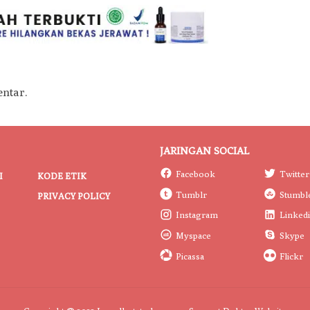
ntar.
JARINGAN SOCIAL
Facebook
Twitter
I
KODE ETIK
Tumblr
Stumbl
PRIVACY POLICY
Instagram
Linked
Myspace
Skype
Picassa
Flickr