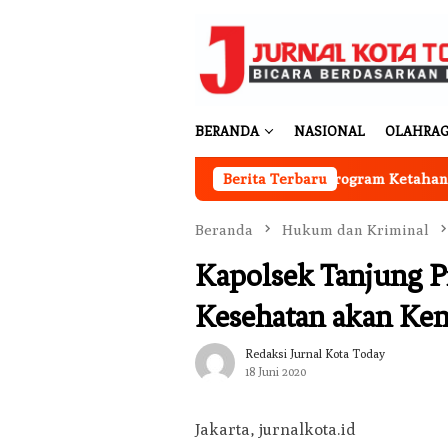
Loncat
ke
konten
BERANDA
NASIONAL
OLAHRA
utmen Anggota Mulai Berjalan
Berita Terbaru
Program Ketahanan Pang
Beranda
Hukum dan Kriminal
Kapolsek Tanjung P
Kesehatan akan Ken
Redaksi Jurnal Kota Today
18 Juni 2020
Jakarta, jurnalkota.id