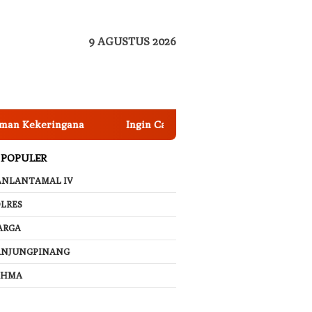
9 AGUSTUS 2026
keringana
Ingin Cat Mobil Awet Bertahun-tahun? Seger
 POPULER
ANLANTAMAL IV
LRES
ARGA
ANJUNGPINANG
AHMA