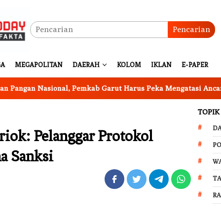
Pencarian
GA
MEGAPOLITAN
DAERAH
KOLOM
IKLAN
E-PAPER
an Nasional, Pemkab Garut Harus Peka Mengatasi Ancaman Ke
TOPIK
D
riok: Pelanggar Protokol
PO
a Sanksi
W
T
R