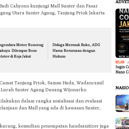
ADVET
Budi Cahyono kunjungi Mall Sunter dan Pasar
Agung Utara Sunter Agung, Tanjung Priok Jakarta
ngendara Motor Bonceng
Diduga Merusak Ruko, ADG
aknya Dilempar Bom
Harus Berurusan dengan
otov di Koja Jakut
Hukum
IKLAN
6
Ingin C
Nano C
, Camat Tanjung Priok, Samsu Huda, Wadanramil
NASI
, Lurah Sunter Agung Danang Wijonarko.
lakukan dalam rangka sosialisasi dan evaluasi
elanjaan dan Mall yang ada di kawasan Sunter,
 kurang, kemudian penempatan handsanitizer juga