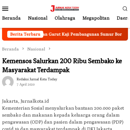
Loncat
Menu
ke
Mobile
konten
Beranda
Nasional
Olahraga
Megapolitan
Daer
Dinas Pertanian Garut Kaji Pembangunan Sumur Bor untuk Ata
Berita Terbaru
Beranda
Nasional
Kemensos Salurkan 200 Ribu Sembako ke
Masyarakat Terdampak
Redaksi Jurnal Kota Today
7 April 2020
Jakarta, Jurnalkota.id
Kementerian Sosial menyalurkan bantuan 200.000 paket
sembako dan makanan kepada keluarga orang dalam
pengawasan (ODP) dan pasien dalam pengawasan (PDP)
covid 19 dan masyarakat terdampak di DKI Jakarta.