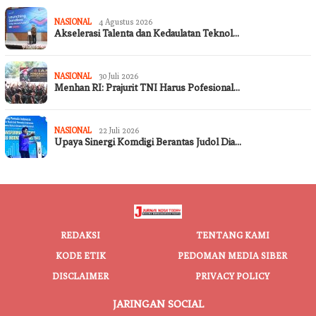
NASIONAL
4 Agustus 2026
Akselerasi Talenta dan Kedaulatan Teknol…
NASIONAL
30 Juli 2026
Menhan RI: Prajurit TNI Harus Pofesional…
NASIONAL
22 Juli 2026
Upaya Sinergi Komdigi Berantas Judol Dia…
REDAKSI
TENTANG KAMI
KODE ETIK
PEDOMAN MEDIA SIBER
DISCLAIMER
PRIVACY POLICY
JARINGAN SOCIAL