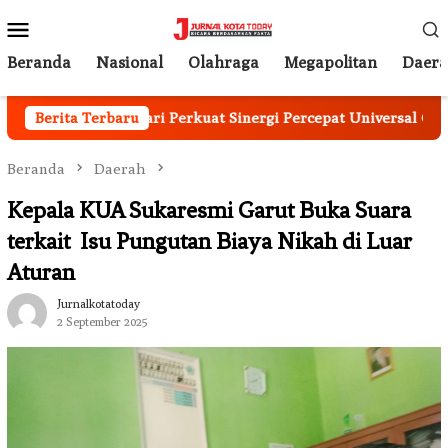
Loncat
Menu
ke
Mobile
konten
Beranda
Nasional
Olahraga
Megapolitan
Daer
asar dan Kejari Perkuat Sinergi Percepat Universal Coverage 
Berita Terbaru
Beranda
Daerah
Kepala KUA Sukaresmi Garut Buka Suara
terkait Isu Pungutan Biaya Nikah di Luar
Aturan
Jurnalkotatoday
2 September 2025