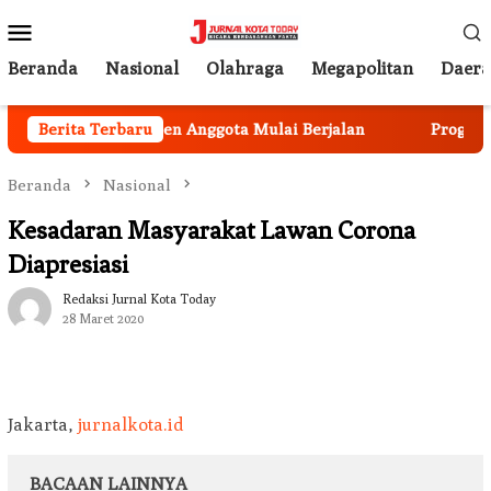
Loncat
Menu
ke
Mobile
konten
Beranda
Nasional
Olahraga
Megapolitan
Daer
angun, Rekrutmen Anggota Mulai Berjalan
Berita Terbaru
Program Ket
Beranda
Nasional
Kesadaran Masyarakat Lawan Corona
Diapresiasi
Redaksi Jurnal Kota Today
28 Maret 2020
Jakarta,
jurnalkota.id
BACAAN LAINNYA