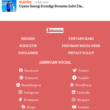
NASIONAL
22 Juli 2026
Upaya Sinergi Komdigi Berantas Judol Dia…
REDAKSI
TENTANG KAMI
KODE ETIK
PEDOMAN MEDIA SIBER
DISCLAIMER
PRIVACY POLICY
JARINGAN SOCIAL
Facebook
Twitter
Pinterest
Tumblr
Stumbleupon
WordPress
Instagram
Linkedin
Deviantart
Myspace
Skype
Youtube