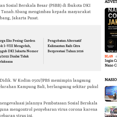
ADVET
 Sosial Berskala Besar (PSBB) di Ibukota DKI
BS Tanah Abang mengimbau kepada masyarakat
ang, Jakarta Pusat.
rga Eks Pesing Garden
Pengobatan Alternatif
ok I–VIII Mengeluh,
Kalimantan Raih Citra
pgub DKI Jakarta Nomor
Berprestasi Tahun 2026
/2022 Dinilai Tidak
IKLAN
6
Ingin C
rlaksana
Nano C
NASI
Didik. W Kodim 0501/JPBS memimpin langsung
lurahan Kampung Bali, berlangsung sekitar pukul
mengevaluasi jalannya Pembatasan Sosial Berskala
n guna mengontrol penyebaran virus corona karena
ebaran virus ini.