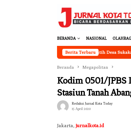
Loncat
ke
konten
BERANDA
NASIONAL
OLAHRA
Kantor Koperasi Merah Putih Desa Sukakarya Masi
Berita Terbaru
Beranda
Megapolitan
Kodim 0501/JPBS 
Stasiun Tanah Aban
Redaksi Jurnal Kota Today
15 April 2020
Jakarta,
jurnalkota.id