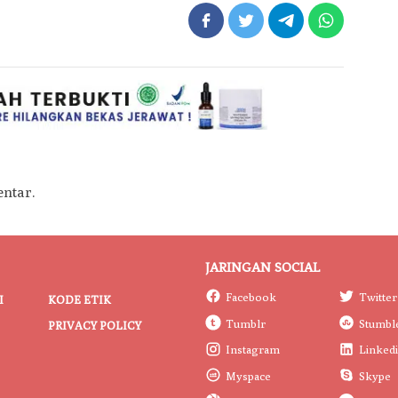
ntar.
JARINGAN SOCIAL
Facebook
Twitter
I
KODE ETIK
Tumblr
Stumbl
PRIVACY POLICY
Instagram
Linked
Myspace
Skype