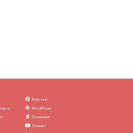
Pinterest
eupon
WordPress
in
Deviantart
Youtube