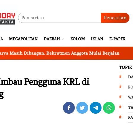
Pencarian
GA
MEGAPOLITAN
DAERAH
KOLOM
IKLAN
E-PAPER
h Dibangun, Rekrutmen Anggota Mulai Berjalan
Progra
TOPIK
D
Imbau Pengguna KRL di
PO
g
W
T
R