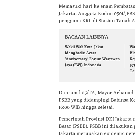
Memasuki hari ke enam Pembatasan
Jakarta, Anggota Kodim 0501/JP
pengguna KRL di Stasiun Tanah Ab
BACAAN LAINNYA
Wakil Wali Kota Jakut
Wa
Menghadiri Acara
Bl
‘Anniversary’ Forum Wartawan
Ke
Jaya (FWJ) Indonesia
979
Te
Danramil 05/TA, Mayor Arhanud 
PSBB yang didampingi Babinsa Ke
16:00 WIB hingga selesai.
Pemerintah Provinsi DKI Jakarta 
Besar (PSBB). PSBB ini dilakuka
Jakarta merupakan epidemic peny