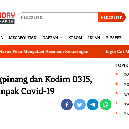
Pencarian
GA
MEGAPOLITAN
DAERAH
KOLOM
IKLAN
E-PAPER
 Peka Mengatasi Ancaman Kekeringan
Ingin Cat Mobil A
TOPIK
D
gpinang dan Kodim 0315,
PO
ampak Covid-19
W
T
R