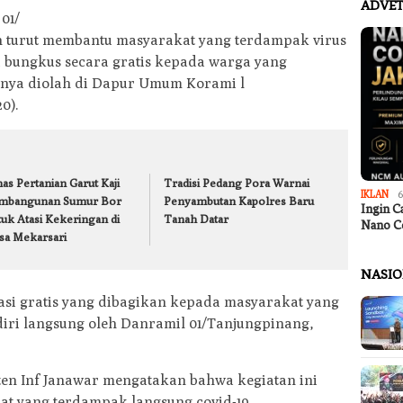
ADVET
01/
n turut membantu masyarakat yang terdampak virus
 bungkus secara gratis kepada warga yang
mnya diolah di Dapur Umum Korami l
0).
as Pertanian Garut Kaji
Tradisi Pedang Pora Warnai
IKLAN
6
mbangunan Sumur Bor
Penyambutan Kapolres Baru
Ingin C
tuk Atasi Kekeringan di
Tanah Datar
Nano C
sa Mekarsari
NASI
asi gratis yang dibagikan kepada masyarakat yang
diri langsung oleh Danramil 01/Tanjungpinang,
en Inf Janawar mengatakan bahwa kegiatan ini
t yang terdampak langsung covid-19.