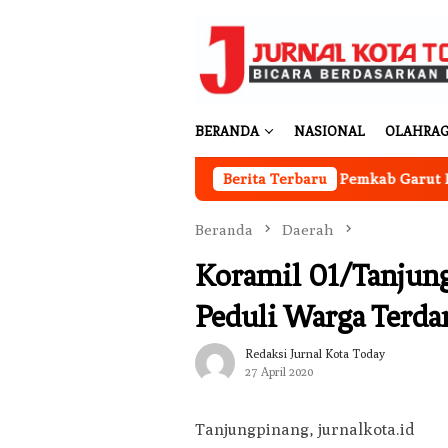
Loncat
ke
konten
BERANDA
NASIONAL
OLAHRA
Program Ketahanan Pangan Nasional, Pemkab Garut Harus
Berita Terbaru
Beranda
Daerah
Koramil 01/Tanjun
Peduli Warga Terd
Redaksi Jurnal Kota Today
27 April 2020
Tanjungpinang, jurnalkota.id