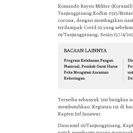
Komando Rayon Militer (Koramil) 
Tanjungpinang Kodim 0315/Binta
corona, dengan membagikan nasi
terdampak Covid-19 yang sebelu
01/Tanjungpinang, Senin (27/4/202
BACAAN LAINNYA
Program Ketahanan Pangan
Din
Nasional, Pemkab Garut Harus
Pe
Peka Mengatasi Ancaman
un
Kekeringan
De
Tersedia sebanyak 300 bungkus n
membutuhkan. Kegiatan ini di ha
Kapten Inf Janawar.
Danramil 01/Tanjungpinang, Kapt
untuk membantu warga masyaraka