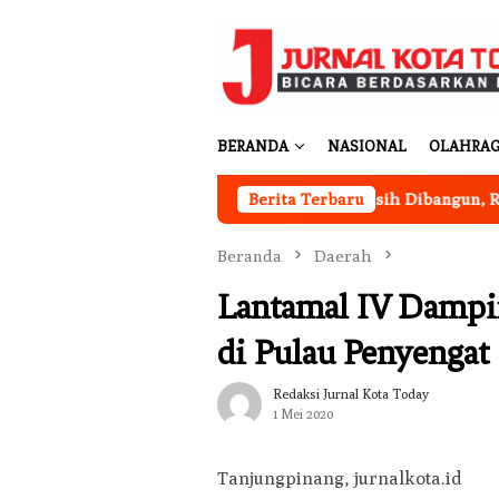
Loncat
ke
konten
BERANDA
NASIONAL
OLAHRA
perasi Merah Putih Desa Sukakarya Masih Dibangun, Rekrutme
Berita Terbaru
Beranda
Daerah
Lantamal IV Dampi
di Pulau Penyengat
Redaksi Jurnal Kota Today
1 Mei 2020
Tanjungpinang, jurnalkota.id