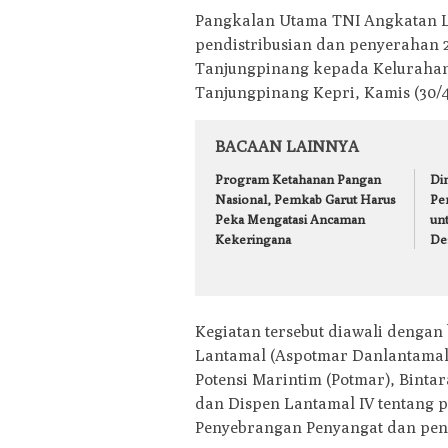
Pangkalan Utama TNI Angkatan L
pendistribusian dan penyerahan 2
Tanjungpinang kepada Kelurahan 
Tanjungpinang Kepri, Kamis (30/4
BACAAN LAINNYA
Program Ketahanan Pangan
Din
Nasional, Pemkab Garut Harus
Pe
Peka Mengatasi Ancaman
un
Kekeringana
De
Kegiatan tersebut diawali dengan
Lantamal (Aspotmar Danlantamal) 
Potensi Marintim (Potmar), Binta
dan Dispen Lantamal IV tentang p
Penyebrangan Penyangat dan pend