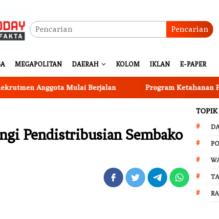
Pencarian
GA
MEGAPOLITAN
DAERAH
KOLOM
IKLAN
E-PAPER
n Anggota Mulai Berjalan
Program Ketahanan Pangan N
TOPIK
D
ngi Pendistribusian Sembako
PO
W
T
R