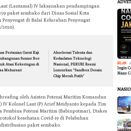
ADVET
aut (Lantamal) IV laksanakan pendampingan
59 paket sembako dari Dinas Sosial Kota
Penyengat di Balai Kelurahan Penyengat
/2020).
as Pertanian Garut Kaji
Akselerasi Talenta dan
mbangunan Sumur Bor
Kedaulatan Teknologi
IKLAN
6
tuk Atasi Kekeringan di
Nasional, PERURI Resmi
Ingin C
sa Mekarsari
Luncurkan “Sandbox Desain
Nano C
Chip Merah Putih”
NASI
 breafing oleh Asisten Potensi Maritim Komandan
IV Kolonel Laut (P) Arief Meidyanto kepada Tim
ra Pembina Potensi Maritim (Babinpotmar), Diskes
rotokol kesehatan Covid-19 di Pelabuhan
istribusian paket sembako.