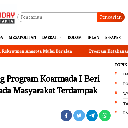
Pencarian
GA
MEGAPOLITAN
DAERAH
KOLOM
IKLAN
E-PAPER
men Anggota Mulai Berjalan
Program Ketahanan Pangan
TOPIK
D
g Program Koarmada I Beri
PO
pada Masyarakat Terdampak
W
T
R