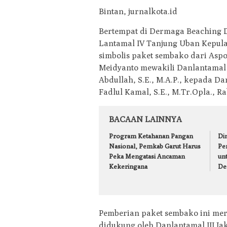
Bintan, jurnalkota.id
Bertempat di Dermaga Beaching D
Lantamal IV Tanjung Uban Kepula
simbolis paket sembako dari Aspo
Meidyanto mewakili Danlantamal
Abdullah, S.E., M.A.P., kepada Dan
Fadlul Kamal, S.E., M.Tr.Opla., Ra
BACAAN LAINNYA
Program Ketahanan Pangan
Din
Nasional, Pemkab Garut Harus
Pe
Peka Mengatasi Ancaman
un
Kekeringana
De
Pemberian paket sembako ini me
didukung oleh Danlantamal III J