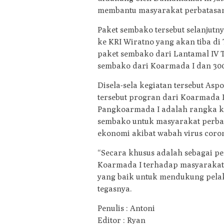
membantu masyarakat perbatasan
Paket sembako tersebut selanjutn
ke KRI Wiratno yang akan tiba di
paket sembako dari Lantamal IV 
sembako dari Koarmada I dan 300
Disela-sela kegiatan tersebut A
tersebut progran dari Koarmada 
Pangkoarmada I adalah rangka ke
sembako untuk masyarakat perba
ekonomi akibat wabah virus coron
“Secara khusus adalah sebagai p
Koarmada I terhadap masyarakat d
yang baik untuk mendukung pelak
tegasnya.
Penulis : Antoni
Editor : Ryan