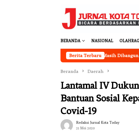
Loncat
ke
konten
BERANDA
NASIONAL
OLAHRA
Koperasi Merah Putih Desa Sukakarya Masih Dibangun, Rekrut
Berita Terbaru
Beranda
Daerah
Lantamal IV Dukun
Bantuan Sosial Ke
Covid-19
Redaksi Jurnal Kota Today
21 Mei 2020