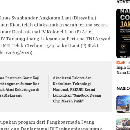
ADVET
inas Syahbandar Angkatan Laut (Dissyahal)
uan Riau, telah dilaksanakan serah terima secara
tmar Danlantamal IV Kolonel Laut (P) Arief
 IV Tanjungpinang Laksamana Pertama TNI Arsyad
 KRI Teluk Cirebon – 543 Letkol Laut (P) Rizki
bu (20/05/2020).
IKLAN
6
Ingin C
Nano C
as Pertanian Garut Kaji
Akselerasi Talenta dan
mbangunan Sumur Bor
Kedaulatan Teknologi
NASI
tuk Atasi Kekeringan di
Nasional, PERURI Resmi
sa Mekarsari
Luncurkan “Sandbox Desain
Chip Merah Putih”
rupakan progam dari Pangkoarmada I yang
akarta dan Danlantamal IV Tanjungpinang untuk