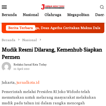
Loncat
Menu
ke
Mobile
konten
Beranda
Nasional
Olahraga
Megapolitan
Daer
Berita Terbaru
Tak Terduga, Dean Agatha Ceritakan Makna Dalam di Bali
Beranda
Nasional
Mudik Resmi Dilarang, Kemenhub Siapkan
Permen
Redaksi Jurnal Kota Today
22 April 2020
Jakarta,
jurnalkota.id
Pemerintah melalui Presiden RI Joko Widodo telah
memutuskan untuk melarang masyarakat melakukan
mudik pada tahun ini dalam rangka mencegah