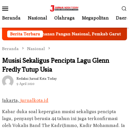
Loncat
Menu
ke
Mobile
konten
Beranda
Nasional
Olahraga
Megapolitan
Daer
Program Ketahanan Pangan Nasional, Pemkab Garut Harus 
Berita Terbaru
Beranda
Nasional
Musisi Sekaligus Pencipta Lagu Glenn
Fredly Tutup Usia
Redaksi Jurnal Kota Today
9 April 2020
Jakarta,
jurnalkota.id
Kabar duka soal kepergian musisi sekaligus pencipta
lagu, penyanyi berusia 44 tahun ini juga terkonfirmasi
oleh Vokalis Band The KadriJimmo, Kadir Mohammad. Ia