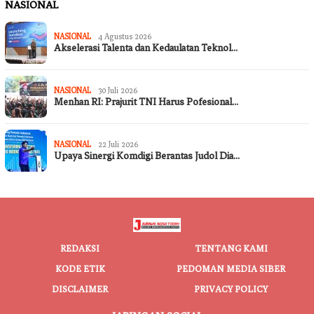
NASIONAL
NASIONAL
4 Agustus 2026
Akselerasi Talenta dan Kedaulatan Teknol…
NASIONAL
30 Juli 2026
Menhan RI: Prajurit TNI Harus Pofesional…
NASIONAL
22 Juli 2026
Upaya Sinergi Komdigi Berantas Judol Dia…
REDAKSI
TENTANG KAMI
KODE ETIK
PEDOMAN MEDIA SIBER
DISCLAIMER
PRIVACY POLICY