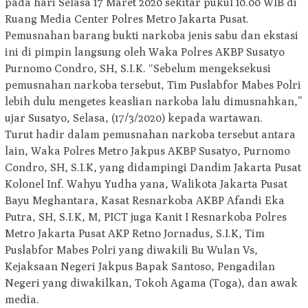
pada hari Selasa 17 Maret 2020 sekitar pukul 10.00 WIB di
Ruang Media Center Polres Metro Jakarta Pusat.
Pemusnahan barang bukti narkoba jenis sabu dan ekstasi
ini di pimpin langsung oleh Waka Polres AKBP Susatyo
Purnomo Condro, SH, S.I.K. “Sebelum mengeksekusi
pemusnahan narkoba tersebut, Tim Puslabfor Mabes Polri
lebih dulu mengetes keaslian narkoba lalu dimusnahkan,”
ujar Susatyo, Selasa, (17/3/2020) kepada wartawan.
Turut hadir dalam pemusnahan narkoba tersebut antara
lain, Waka Polres Metro Jakpus AKBP Susatyo, Purnomo
Condro, SH, S.I.K, yang didampingi Dandim Jakarta Pusat
Kolonel Inf. Wahyu Yudha yana, Walikota Jakarta Pusat
Bayu Meghantara, Kasat Resnarkoba AKBP Afandi Eka
Putra, SH, S.I.K, M, PICT juga Kanit I Resnarkoba Polres
Metro Jakarta Pusat AKP Retno Jornadus, S.I.K, Tim
Puslabfor Mabes Polri yang diwakili Bu Wulan Vs,
Kejaksaan Negeri Jakpus Bapak Santoso, Pengadilan
Negeri yang diwakilkan, Tokoh Agama (Toga), dan awak
media.