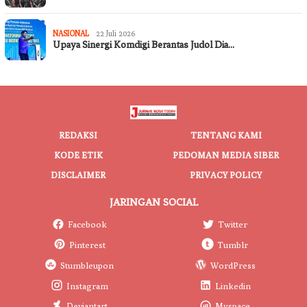
NASIONAL
22 Juli 2026
Upaya Sinergi Komdigi Berantas Judol Dia…
REDAKSI
TENTANG KAMI
KODE ETIK
PEDOMAN MEDIA SIBER
DISCLAIMER
PRIVACY POLICY
JARINGAN SOCIAL
Facebook
Twitter
Pinterest
Tumblr
Stumbleupon
WordPress
Instagram
Linkedin
Deviantart
Myspace