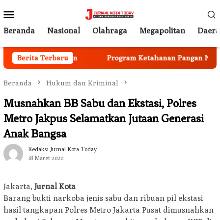
Loncat
Menu
ke
Mobile
konten
Beranda
Nasional
Olahraga
Megapolitan
Daer
ta Mulai Berjalan
Berita Terbaru
Program Ketahanan Pangan Nasiona
Beranda
Hukum dan Kriminal
Musnahkan BB Sabu dan Ekstasi, Polres
Metro Jakpus Selamatkan Jutaan Generasi
Anak Bangsa
Redaksi Jurnal Kota Today
18 Maret 2020
Jakarta,
Jurnal Kota
Barang bukti narkoba jenis sabu dan ribuan pil ekstasi
hasil tangkapan Polres Metro Jakarta Pusat dimusnahkan