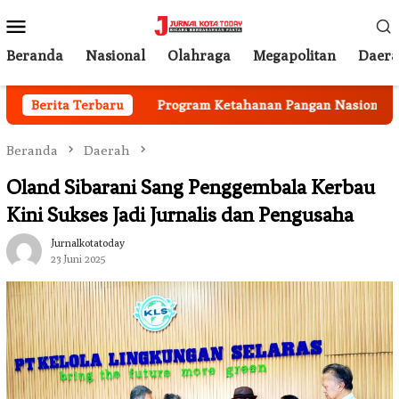
Loncat
Menu
ke
Mobile
konten
Beranda
Nasional
Olahraga
Megapolitan
Daer
 Berjalan
Berita Terbaru
Program Ketahanan Pangan Nasional, Pemkab
Beranda
Daerah
Oland Sibarani Sang Penggembala Kerbau
Kini Sukses Jadi Jurnalis dan Pengusaha
Jurnalkotatoday
23 Juni 2025