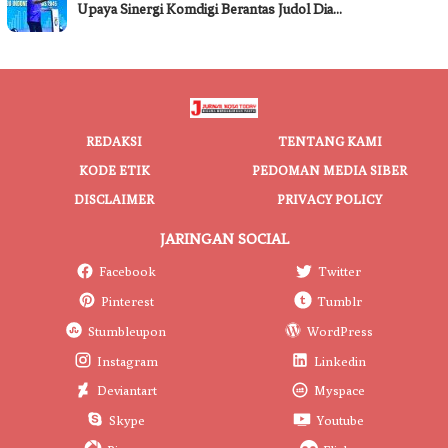
Upaya Sinergi Komdigi Berantas Judol Dia…
REDAKSI
TENTANG KAMI
KODE ETIK
PEDOMAN MEDIA SIBER
DISCLAIMER
PRIVACY POLICY
JARINGAN SOCIAL
Facebook
Twitter
Pinterest
Tumblr
Stumbleupon
WordPress
Instagram
Linkedin
Deviantart
Myspace
Skype
Youtube