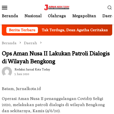
Loncat
Menu
ke
Mobile
konten
Beranda
Nasional
Olahraga
Megapolitan
Daer
il Jakarta
Berita Terbaru
Tak Terduga, Dean Agatha Ceritakan Makna D
Beranda
Daerah
Ops Aman Nusa II Lakukan Patroli Dialogis
di Wilayah Bengkong
Redaksi Jurnal Kota Today
5 Juni 2020
Batam, Jurnalkota.id
Operasi Aman Nusa II penanggulangan Covid19 Seligi
2020, melakukan patroli dialogis di wilayah Bengkong
dan sekitarnya, Kamis (4/6/20).