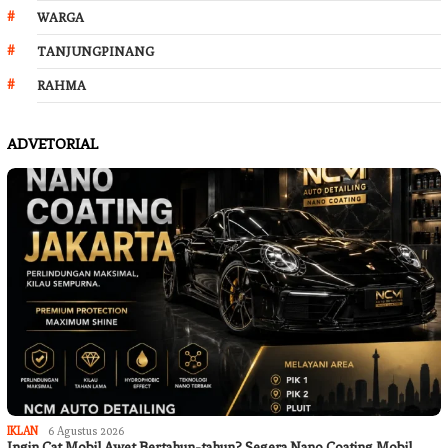
WARGA
TANJUNGPINANG
RAHMA
ADVETORIAL
IKLAN
6 Agustus 2026
Ingin Cat Mobil Awet Bertahun-tahun? Segera Nano Coating Mobil…