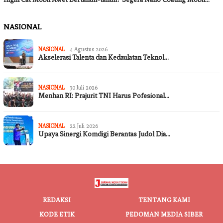
NASIONAL
NASIONAL
4 Agustus 2026
Akselerasi Talenta dan Kedaulatan Teknol…
NASIONAL
30 Juli 2026
Menhan RI: Prajurit TNI Harus Pofesional…
NASIONAL
22 Juli 2026
Upaya Sinergi Komdigi Berantas Judol Dia…
REDAKSI
TENTANG KAMI
KODE ETIK
PEDOMAN MEDIA SIBER