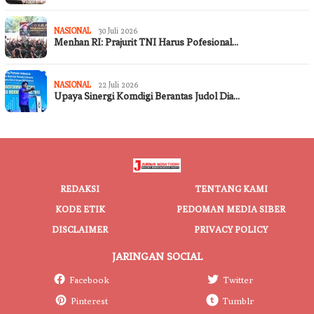
NASIONAL
30 Juli 2026
Menhan RI: Prajurit TNI Harus Pofesional…
NASIONAL
22 Juli 2026
Upaya Sinergi Komdigi Berantas Judol Dia…
REDAKSI
TENTANG KAMI
KODE ETIK
PEDOMAN MEDIA SIBER
DISCLAIMER
PRIVACY POLICY
JARINGAN SOCIAL
Facebook
Twitter
Pinterest
Tumblr