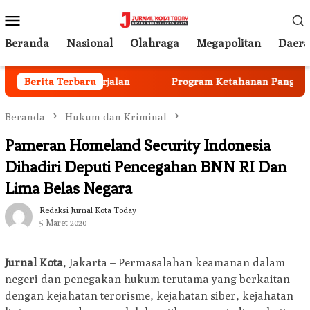
Loncat
Menu
ke
Mobile
konten
Beranda
Nasional
Olahraga
Megapolitan
Daer
ggota Mulai Berjalan
Berita Terbaru
Program Ketahanan Pangan Nasio
Beranda
Hukum dan Kriminal
Pameran Homeland Security Indonesia
Dihadiri Deputi Pencegahan BNN RI Dan
Lima Belas Negara
Redaksi Jurnal Kota Today
5 Maret 2020
Jurnal Kota
, Jakarta – Permasalahan keamanan dalam
negeri dan penegakan hukum terutama yang berkaitan
dengan kejahatan terorisme, kejahatan siber, kejahatan