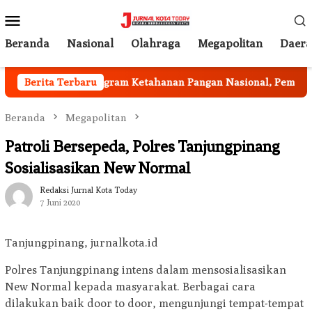
Loncat
Menu
ke
Mobile
konten
Beranda
Nasional
Olahraga
Megapolitan
Daer
alan
Berita Terbaru
Program Ketahanan Pangan Nasional, Pemkab Gar
Beranda
Megapolitan
Patroli Bersepeda, Polres Tanjungpinang
Sosialisasikan New Normal
Redaksi Jurnal Kota Today
7 Juni 2020
Tanjungpinang, jurnalkota.id
Polres Tanjungpinang intens dalam mensosialisasikan
New Normal kepada masyarakat. Berbagai cara
dilakukan baik door to door, mengunjungi tempat-tempat