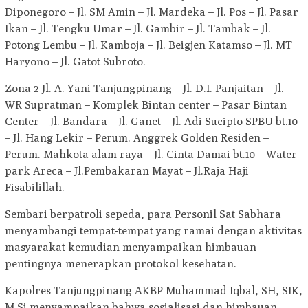
Diponegoro – Jl. SM Amin – Jl. Mardeka – Jl. Pos – Jl. Pasar
Ikan – Jl. Tengku Umar – Jl. Gambir – Jl. Tambak – Jl.
Potong Lembu – Jl. Kamboja – Jl. Beigjen Katamso – Jl. MT
Haryono – Jl. Gatot Subroto.
Zona 2 Jl. A. Yani Tanjungpinang – Jl. D.I. Panjaitan – Jl.
WR Supratman – Komplek Bintan center – Pasar Bintan
Center – Jl. Bandara – Jl. Ganet – Jl. Adi Sucipto SPBU bt.10
– Jl. Hang Lekir – Perum. Anggrek Golden Residen –
Perum. Mahkota alam raya – Jl. Cinta Damai bt.10 – Water
park Areca – Jl.Pembakaran Mayat – Jl.Raja Haji
Fisabilillah.
Sembari berpatroli sepeda, para Personil Sat Sabhara
menyambangi tempat-tempat yang ramai dengan aktivitas
masyarakat kemudian menyampaikan himbauan
pentingnya menerapkan protokol kesehatan.
Kapolres Tanjungpinang AKBP Muhammad Iqbal, SH, SIK,
M.Si menyampaikan bahwa sosialisasi dan himbauan