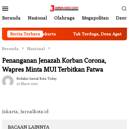
Loncat
Menu
ke
Mobile
konten
Beranda
Nasional
Olahraga
Megapolitan
Daer
 Coating Mobil Jakarta
Berita Terbaru
Tak Terduga, Dean Agatha Cerit
Beranda
Nasional
Penanganan Jenazah Korban Corona,
Wapres Minta MUI Terbitkan Fatwa
Redaksi Jurnal Kota Today
26 Maret 2020
Jakarta, Jurnalkota.id
BACAAN LAINNYA