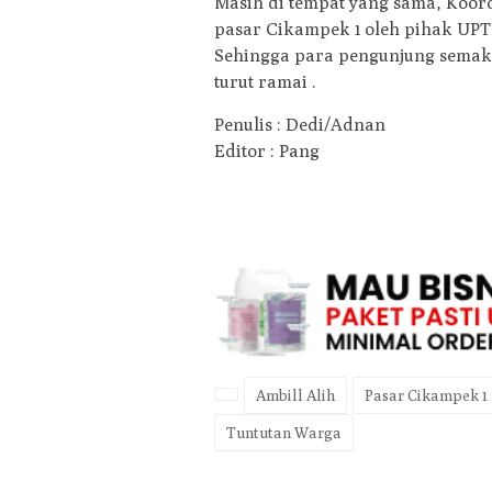
Masih di tempat yang sama, Koor
pasar Cikampek 1 oleh pihak UPTD
Sehingga para pengunjung semak
turut ramai .
Penulis : Dedi/Adnan
Editor : Pang
Ambill Alih
Pasar Cikampek 1
Tuntutan Warga