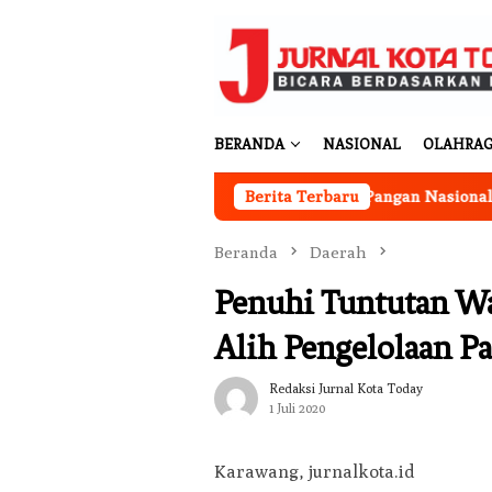
Loncat
ke
konten
BERANDA
NASIONAL
OLAHRA
erjalan
Program Ketahanan Pangan Nasional, Pemkab 
Berita Terbaru
Beranda
Daerah
Penuhi Tuntutan W
Alih Pengelolaan P
Redaksi Jurnal Kota Today
1 Juli 2020
Karawang, jurnalkota.id