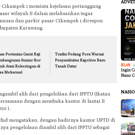
ADVET
r Cikampek 1 meminta kejelasan pertanggung
sar wilayah II dalam melaksankan tugas
manan dan parkir pasar Cikampek 1 direspon
abupaten Karawang.
as Pertanian Garut Kaji
Tradisi Pedang Pora Warnai
mbangunan Sumur Bor
Penyambutan Kapolres Baru
IKLAN
6
tuk Atasi Kekeringan di
Tanah Datar
Ingin C
sa Mekarsari
Nano C
NASI
ngambil alih dari pengelolàan dari IPPTU (Ikatan
ersamaan dengan membuka kantor di lantai II
20 ) .
hfud mengatakan, dengan hadirnya kantor UPTD di
nya pengelolaan diambil alih dari IPPTU sebagai