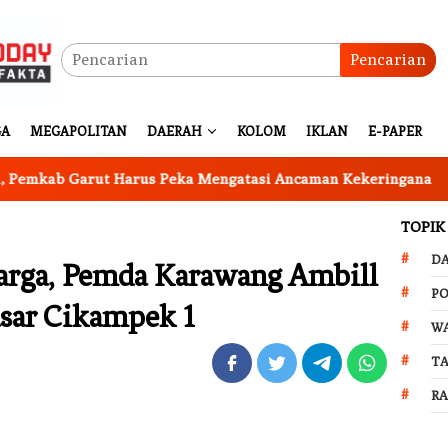
Pencarian
GA
MEGAPOLITAN
DAERAH
KOLOM
IKLAN
E-PAPER
Garut Harus Peka Mengatasi Ancaman Kekeringana
Ingi
TOPIK
D
arga, Pemda Karawang Ambill
PO
asar Cikampek 1
W
T
R