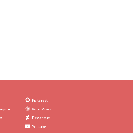
Pinterest
eupon
WordPress
in
Deviantart
Youtube