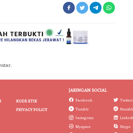
ntar.
JARINGAN SOCIAL
Facebook
Twitter
I
KODE ETIK
Tumblr
Stumbl
PRIVACY POLICY
Instagram
Linked
Myspace
Skype