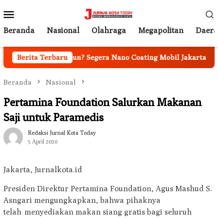
Loncat
Menu
ke
Mobile
konten
Beranda
Nasional
Olahraga
Megapolitan
Daer
et Bertahun-tahun? Segera Nano Coating Mobil Jakarta
Berita Terbaru
Beranda
Nasional
Pertamina Foundation Salurkan Makanan
Saji untuk Paramedis
Redaksi Jurnal Kota Today
5 April 2020
Jakarta, Jurnalkota.id
Presiden Direktur Pertamina Foundation, Agus Mashud S.
Asngari mengungkapkan, bahwa pihaknya
telah menyediakan makan siang gratis bagi seluruh