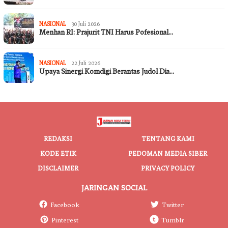
NASIONAL
30 Juli 2026
Menhan RI: Prajurit TNI Harus Pofesional…
NASIONAL
22 Juli 2026
Upaya Sinergi Komdigi Berantas Judol Dia…
REDAKSI
TENTANG KAMI
KODE ETIK
PEDOMAN MEDIA SIBER
DISCLAIMER
PRIVACY POLICY
JARINGAN SOCIAL
Facebook
Twitter
Pinterest
Tumblr