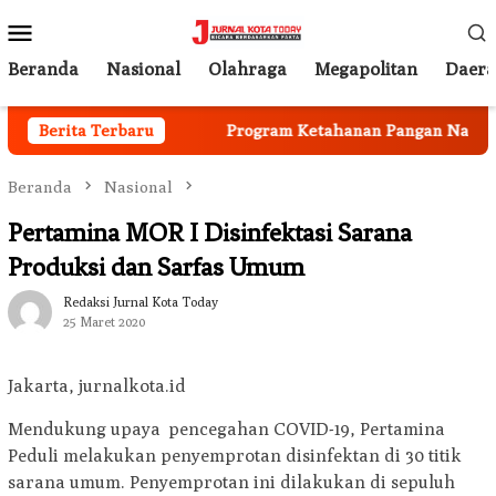
Loncat
Menu
ke
Mobile
konten
Beranda
Nasional
Olahraga
Megapolitan
Daer
 Mulai Berjalan
Berita Terbaru
Program Ketahanan Pangan Nasional, 
Beranda
Nasional
Pertamina MOR I Disinfektasi Sarana
Produksi dan Sarfas Umum
Redaksi Jurnal Kota Today
25 Maret 2020
Jakarta, jurnalkota.id
Mendukung upaya pencegahan COVID-19, Pertamina
Peduli melakukan penyemprotan disinfektan di 30 titik
sarana umum. Penyemprotan ini dilakukan di sepuluh