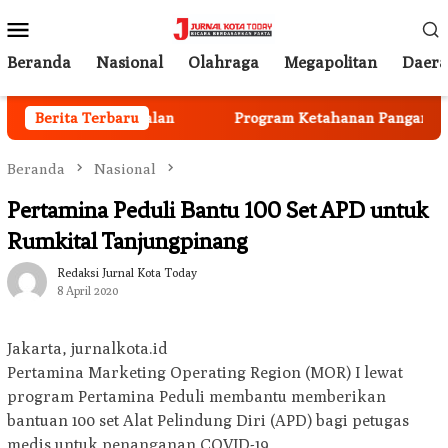
Loncat
Menu
ke
Mobile
konten
Beranda
Nasional
Olahraga
Megapolitan
Daer
ota Mulai Berjalan
Berita Terbaru
Program Ketahanan Pangan Nasiona
Beranda
Nasional
Pertamina Peduli Bantu 100 Set APD untuk
Rumkital Tanjungpinang
Redaksi Jurnal Kota Today
8 April 2020
Jakarta, jurnalkota.id
Pertamina Marketing Operating Region (MOR) I lewat
program Pertamina Peduli membantu memberikan
bantuan 100 set Alat Pelindung Diri (APD) bagi petugas
medis untuk penanganan COVID-19.