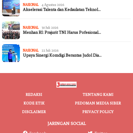
NASIONAL
4 Agustus 2026
Akselerasi Talenta dan Kedaulatan Teknol…
NASIONAL
30 Juli 2026
Menhan RI: Prajurit TNI Harus Pofesional…
NASIONAL
22 Juli 2026
Upaya Sinergi Komdigi Berantas Judol Dia…
REDAKSI
TENTANG KAMI
KODE ETIK
PEDOMAN MEDIA SIBER
DISCLAIMER
PRIVACY POLICY
JARINGAN SOCIAL