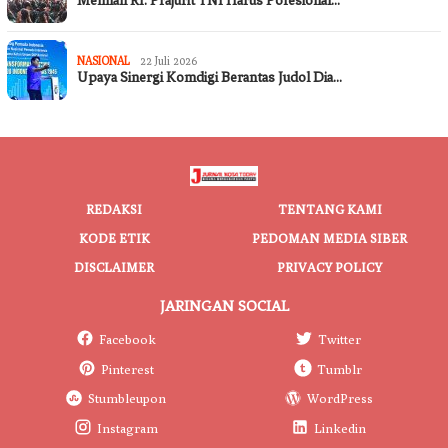
Menhan RI: Prajurit TNI Harus Pofesional…
NASIONAL
22 Juli 2026
Upaya Sinergi Komdigi Berantas Judol Dia…
REDAKSI
TENTANG KAMI
KODE ETIK
PEDOMAN MEDIA SIBER
DISCLAIMER
PRIVACY POLICY
JARINGAN SOCIAL
Facebook
Twitter
Pinterest
Tumblr
Stumbleupon
WordPress
Instagram
Linkedin