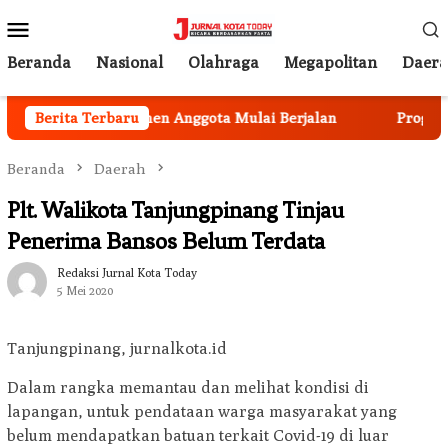
Loncat
Menu
ke
Mobile
konten
Beranda
Nasional
Olahraga
Megapolitan
Daer
ibangun, Rekrutmen Anggota Mulai Berjalan
Berita Terbaru
Program Ke
Beranda
Daerah
Plt. Walikota Tanjungpinang Tinjau
Penerima Bansos Belum Terdata
Redaksi Jurnal Kota Today
5 Mei 2020
Tanjungpinang, jurnalkota.id
Dalam rangka memantau dan melihat kondisi di
lapangan, untuk pendataan warga masyarakat yang
belum mendapatkan batuan terkait Covid-19 di luar