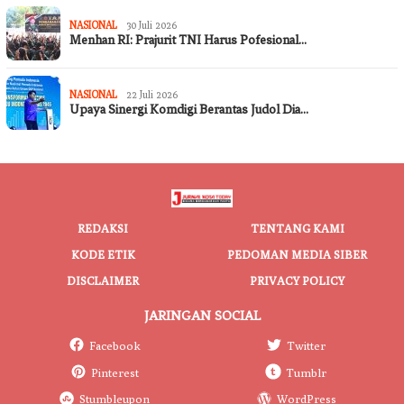
NASIONAL
30 Juli 2026
Menhan RI: Prajurit TNI Harus Pofesional…
NASIONAL
22 Juli 2026
Upaya Sinergi Komdigi Berantas Judol Dia…
REDAKSI
TENTANG KAMI
KODE ETIK
PEDOMAN MEDIA SIBER
DISCLAIMER
PRIVACY POLICY
JARINGAN SOCIAL
Facebook
Twitter
Pinterest
Tumblr
Stumbleupon
WordPress