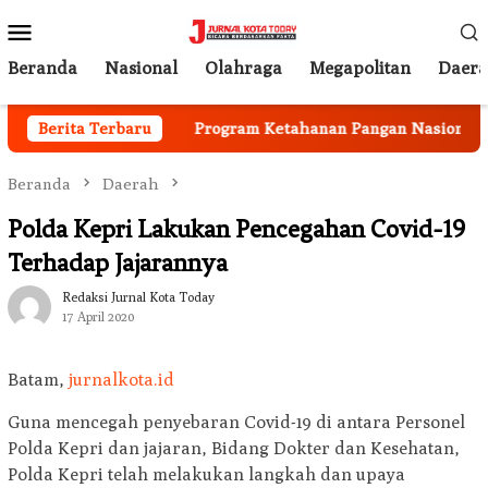
Loncat
Menu
ke
Mobile
konten
Beranda
Nasional
Olahraga
Megapolitan
Daer
ai Berjalan
Berita Terbaru
Program Ketahanan Pangan Nasional, Pem
Beranda
Daerah
Polda Kepri Lakukan Pencegahan Covid-19
Terhadap Jajarannya
Redaksi Jurnal Kota Today
17 April 2020
Batam,
jurnalkota.id
Guna mencegah penyebaran Covid-19 di antara Personel
Polda Kepri dan jajaran, Bidang Dokter dan Kesehatan,
Polda Kepri telah melakukan langkah dan upaya