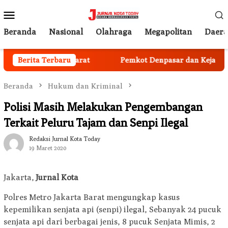
Loncat
Menu
ke
Mobile
konten
Beranda
Nasional
Olahraga
Megapolitan
Daer
jaksaan Jg awa Barat
Berita Terbaru
Pemkot Denpasar dan Kejari Perkua
Beranda
Hukum dan Kriminal
Polisi Masih Melakukan Pengembangan
Terkait Peluru Tajam dan Senpi Ilegal
Redaksi Jurnal Kota Today
19 Maret 2020
Jakarta,
Jurnal Kota
Polres Metro Jakarta Barat mengungkap kasus
kepemilikan senjata api (senpi) ilegal, Sebanyak 24 pucuk
senjata api dari berbagai jenis, 8 pucuk Senjata Mimis, 2