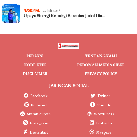
NASIONAL
22 Juli 2026
Upaya Sinergi Komdigi Berantas Judol Dia…
REDAKSI
TENTANG KAMI
KODE ETIK
PEDOMAN MEDIA SIBER
DISCLAIMER
PRIVACY POLICY
JARINGAN SOCIAL
Facebook
Twitter
Pinterest
Tumblr
Stumbleupon
WordPress
Instagram
Linkedin
Deviantart
Myspace