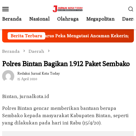
Loncat
Menu
ke
Mobile
konten
Beranda
Nasional
Olahraga
Megapolitan
Daer
 Pemkab Garut Harus Peka Mengatasi Ancaman Kekeringan
Berita Terbaru
Beranda
Daerah
Polres Bintan Bagikan 1.912 Paket Sembako
Redaksi Jurnal Kota Today
15 April 2020
Bintan, jurnalkota.id
Polres Bintan gencar memberikan bantuan berupa
Sembako kepada masyarakat Kabupaten Bintan, seperti
yang dilakukan pada hari ini Rabu (15/4/20).