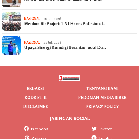
NASIONAL
30 Juli 2026
Menhan RI: Prajurit TNI Harus Pofesional…
NASIONAL
22 Juli 2026
Upaya Sinergi Komdigi Berantas Judol Dia…
REDAKSI
TENTANG KAMI
KODE ETIK
PEDOMAN MEDIA SIBER
DISCLAIMER
PRIVACY POLICY
JARINGAN SOCIAL
Facebook
Twitter
Pinterest
Tumblr