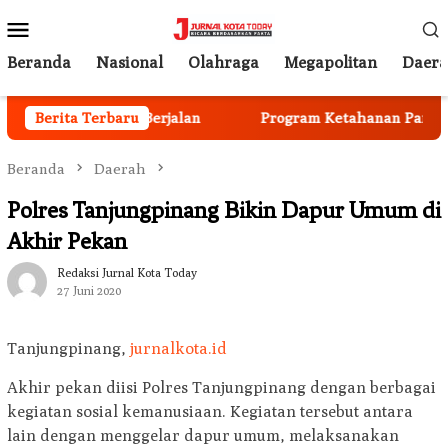
Loncat
Menu
ke
Mobile
konten
Beranda
Nasional
Olahraga
Megapolitan
Daer
 Anggota Mulai Berjalan
Berita Terbaru
Program Ketahanan Pangan Na
Beranda
Daerah
Polres Tanjungpinang Bikin Dapur Umum di
Akhir Pekan
Redaksi Jurnal Kota Today
27 Juni 2020
Tanjungpinang,
jurnalkota.id
Akhir pekan diisi Polres Tanjungpinang dengan berbagai
kegiatan sosial kemanusiaan. Kegiatan tersebut antara
lain dengan menggelar dapur umum, melaksanakan