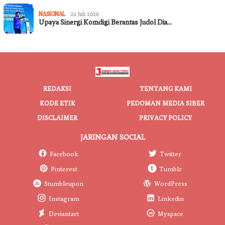
NASIONAL
22 Juli 2026
Upaya Sinergi Komdigi Berantas Judol Dia…
REDAKSI
TENTANG KAMI
KODE ETIK
PEDOMAN MEDIA SIBER
DISCLAIMER
PRIVACY POLICY
JARINGAN SOCIAL
Facebook
Twitter
Pinterest
Tumblr
Stumbleupon
WordPress
Instagram
Linkedin
Deviantart
Myspace