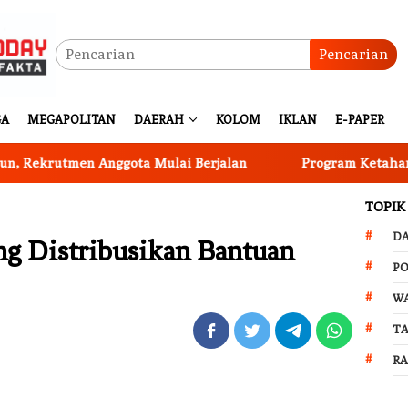
Pencarian
GA
MEGAPOLITAN
DAERAH
KOLOM
IKLAN
E-PAPER
rutmen Anggota Mulai Berjalan
Program Ketahanan Pan
TOPIK
D
ng Distribusikan Bantuan
PO
W
T
R