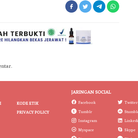
ntar.
JARINGAN SOCIAL
Facebook
Twitter
I
KODE ETIK
Tumblr
Stumbl
PRIVACY POLICY
Instagram
Linked
Myspace
Skype