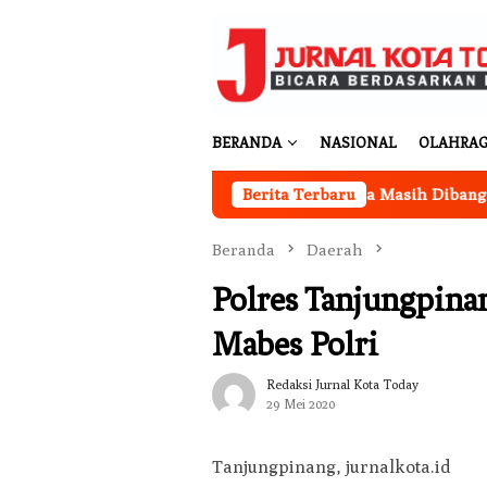
Loncat
ke
konten
BERANDA
NASIONAL
OLAHRA
or Koperasi Merah Putih Desa Sukakarya Masih Dibangun, Rek
Berita Terbaru
Beranda
Daerah
Polres Tanjungpina
Mabes Polri
Redaksi Jurnal Kota Today
29 Mei 2020
Tanjungpinang, jurnalkota.id