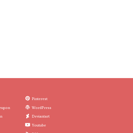
Pinterest
eupon
WordPress
in
Deviantart
Youtube