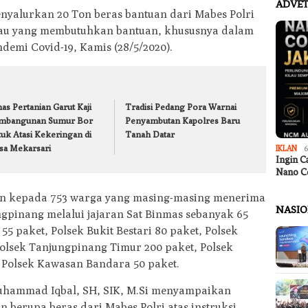
ADVET
nyalurkan 20 Ton beras bantuan dari Mabes Polri
au yang membutuhkan bantuan, khususnya dalam
emi Covid-19, Kamis (28/5/2020).
as Pertanian Garut Kaji
Tradisi Pedang Pora Warnai
mbangunan Sumur Bor
Penyambutan Kapolres Baru
tuk Atasi Kekeringan di
Tanah Datar
sa Mekarsari
IKLAN
6
Ingin C
Nano C
kan kepada 753 warga yang masing-masing menerima
NASI
ungpinang melalui jajaran Sat Binmas sebanyak 65
5 paket, Polsek Bukit Bestari 80 paket, Polsek
olsek Tanjungpinang Timur 200 paket, Polsek
 Polsek Kawasan Bandara 50 paket.
hammad Iqbal, SH, SIK, M.Si menyampaikan
 berupa beras dari Mabes Polri atas instruksi