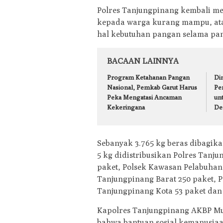
Polres Tanjungpinang kembali me
kepada warga kurang mampu, at
hal kebutuhan pangan selama pand
BACAAN LAINNYA
Program Ketahanan Pangan
Din
Nasional, Pemkab Garut Harus
Pe
Peka Mengatasi Ancaman
un
Kekeringana
De
Sebanyak 3.765 kg beras dibagi
5 kg didistribusikan Polres Tanj
paket, Polsek Kawasan Pelabuhan 5
Tanjungpinang Barat 250 paket, P
Tanjungpinang Kota 53 paket dan
Kapolres Tanjungpinang AKBP Mu
bahwa bantuan sosial kemanusiaan