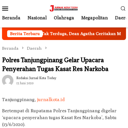
Loncat
Menu
ke
Mobile
konten
Beranda
Nasional
Olahraga
Megapolitan
Daer
 Jakarta
Berita Terbaru
Tak Terduga, Dean Agatha Ceritakan Makna Dal
Beranda
Daerah
Polres Tanjungpinang Gelar Upacara
Penyerahan Tugas Kasat Res Narkoba
Redaksi Jurnal Kota Today
13 Juni 2020
Tanjungpinang,
jurnalkota.id
Bertempat di Rupatama Polres Tanjungpinang digelar
‘upacara penyerahan tugas Kasat Res Narkoba’, Sabtu
(13/6/2020).