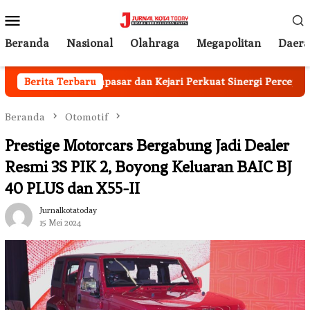
Loncat
Menu
ke
Mobile
konten
Beranda
Nasional
Olahraga
Megapolitan
Daer
Pemkot Denpasar dan Kejari Perkuat Sinergi Percepat Univers
Berita Terbaru
Beranda
Otomotif
Prestige Motorcars Bergabung Jadi Dealer
Resmi 3S PIK 2, Boyong Keluaran BAIC BJ
40 PLUS dan X55-II
Jurnalkotatoday
15 Mei 2024