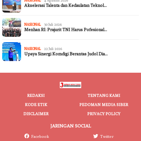
NASIONAL
4 Agustus 2026
Akselerasi Talenta dan Kedaulatan Teknol…
NASIONAL
30 Juli 2026
Menhan RI: Prajurit TNI Harus Pofesional…
NASIONAL
22 Juli 2026
Upaya Sinergi Komdigi Berantas Judol Dia…
REDAKSI
TENTANG KAMI
KODE ETIK
PEDOMAN MEDIA SIBER
DISCLAIMER
PRIVACY POLICY
JARINGAN SOCIAL
Facebook
Twitter